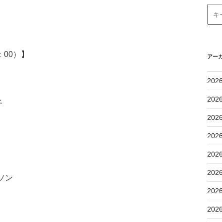
：00）】
アー
202
202
子
202
202
202
202
ビソン
202
202