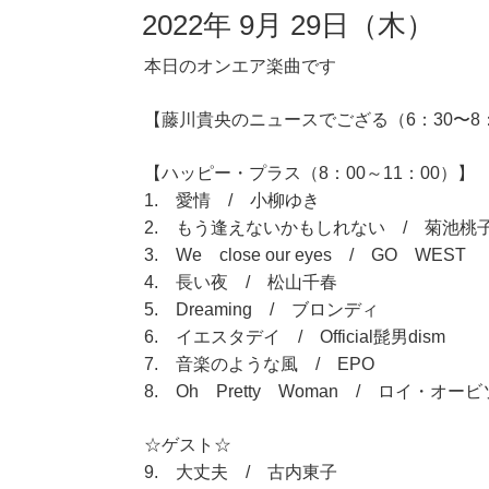
2022年 9月 29日（木）
本日のオンエア楽曲です
【藤川貴央のニュースでござる（6：30〜8
【ハッピー・プラス（8：00～11：00）】
1. 愛情 / 小柳ゆき
2. もう逢えないかもしれない / 菊池桃
3. We close our eyes / GO WEST
4. 長い夜 / 松山千春
5. Dreaming / ブロンディ
6. イエスタデイ / Official髭男dism
7. 音楽のような風 / EPO
8. Oh Pretty Woman / ロイ・オー
☆ゲスト☆
9. 大丈夫 / 古内東子