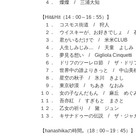
４． 燦燦 / 三浦大知
【Hit&Hit（14：00～16：55）】
１． コスモス街道 / 狩人
２． ウイスキーが、お好きでしょ / 
３． 君がいるだけで / 米米CLUB
４． 人生しみじみ… / 天童 よしみ
５． 夢見る想い / Gigliola Cinquetti
６． ドリフのツーレロ節 / ザ・ドリ
７． 世界中の誰よりきっと / 中山美穂
８． 星空の秋子 / 氷川 きよし
９． 東京砂漠 / ちあき なおみ
１０． 女の子なんだもん / 麻丘 めぐ
１１． 吾亦紅 / すぎもと まさと
１２． 乙女の祈り / 黛 ジュン
１３． キサナドゥーの伝説 / ザ・ジャ
【hanashikaの時間｡（18：00～19：45）】