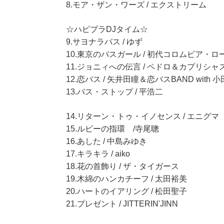
8.モア・ザン・ワーズ / エクストリーム
☆ハピプラDJタイム☆
9.サヨナラバス / ゆず
10.東京のバスガール / 初代コロムビア・ロ
11.ジョニィへの伝言 / ペドロ＆カプリシャ
12.恋バス / 矢井田瞳＆恋バスBAND with 
13.バス・ストップ / 平浩二
14.リターン・トゥ・イノセンス / エニグマ
15.ルビーの指環 /寺尾聰
16.あした / 中島みゆき
17.キラキラ / aiko
18.花の首飾り / ザ・タイガース
19.木綿のハンカチーフ / 太田裕美
20.ハートのイアリング / 松田聖子
21.プレゼント / JITTERIN'JINN