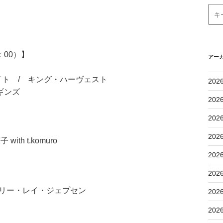
：00）】
アー
ト / キング・ハーヴェスト
202
ギンズ
202
202
202
th t.komuro
202
202
カーリー・レイ・ジェプセン
202
202