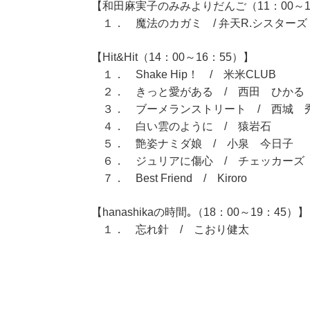
【和田麻実子のみみよりだんご（11：00～1
１． 魔法のカガミ / 弁天R.シスターズ
【Hit&Hit（14：00～16：55）】
１． Shake Hip！ / 米米CLUB
２． きっと愛がある / 西田 ひかる
３． ブーメランストリート / 西城 
４． 白い雲のように / 猿岩石
５． 艶姿ナミダ娘 / 小泉 今日子
６． ジュリアに傷心 / チェッカーズ
７． Best Friend / Kiroro
【hanashikaの時間｡（18：00～19：45）】
１． 忘れ針 / こおり健太