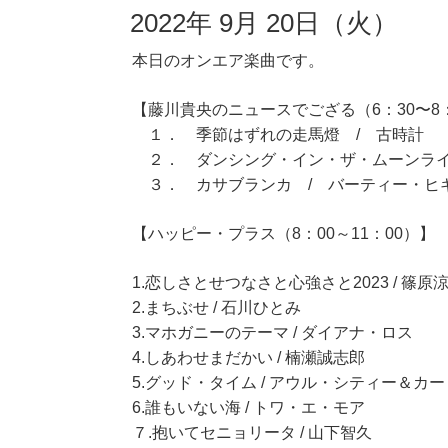
2022年 9月 20日（火）
本日のオンエア楽曲です。
【藤川貴央のニュースでござる（6：30〜8
１． 季節はずれの走馬燈 / 古時計
２． ダンシング・イン・ザ・ムーンライ
３． カサブランカ / バーティー・ヒ
【ハッピー・プラス（8：00～11：00）】
1.恋しさとせつなさと心強さと2023 / 篠原涼子 wi
2.まちぶせ / 石川ひとみ
3.マホガニーのテーマ / ダイアナ・ロス
4.しあわせまだかい / 楠瀬誠志郎
5.グッド・タイム / アウル・シティー＆
6.誰もいない海 / トワ・エ・モア
７.抱いてセニョリータ / 山下智久