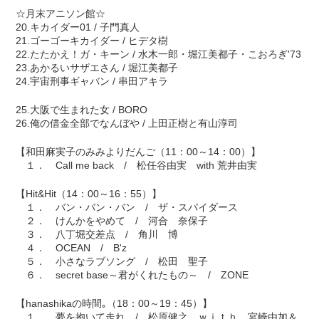
☆月末アニソン館☆
20.キカイダー01 / 子門真人
21.ゴーゴーキカイダー / ヒデタ樹
22.たたかえ！ガ・キーン / 水木一郎・堀江美都子・こおろぎ'73
23.あかるいサザエさん / 堀江美都子
24.宇宙刑事ギャバン / 串田アキラ
25.大阪で生まれた女 / BORO
26.俺の借金全部でなんぼや / 上田正樹と有山淳司
【和田麻実子のみみよりだんご（11：00～14：00）】
１． Call me back / 松任谷由実 with 荒井由実
【Hit&Hit（14：00～16：55）】
１． バン・バン・バン / ザ・スパイダース
２． けんかをやめて / 河合 奈保子
３． 八丁堀交差点 / 角川 博
４． OCEAN / B'z
５． 小さなラブソング / 松田 聖子
６． secret base～君がくれたもの～ / ZONE
【hanashikaの時間｡（18：00～19：45）】
１． 夢を抱いて走れ / 松原健之 ｗｉｔｈ 宮崎由加＆