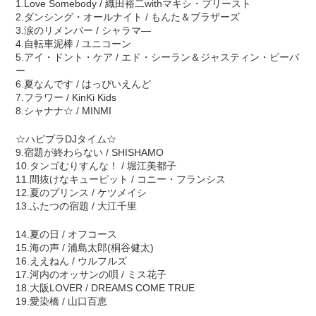
1.Love Somebody / 織田裕二withマキシ・プリースト
2.ダンシング・オールナイト / もんた＆ブラザーズ
3.涙のリメンバー / シャラマ―
4.自転車泥棒 / ユニコーン
5.アイ・ドント・ケア / エド・シーラン＆ジャスティン・ビーバ
ー
6.夏なんです / はっぴいえんど
7.フラワー / KinKi Kids
8.シャナナ☆ / MINMI
☆ハピプラDJタイム☆
9.宿題が終わらない / SHISHAMO
10.タンゴむりすんな！ / 堀江美都子
11.間抜けなキューピット / コニー・フランシス
12.夏のプリンス / ケツメイシ
13.ふたつの宿題 / 大江千里
14.夏の日 / オフコース
15.海の声 / 浦島太郎(桐谷健太)
16.ええねん / ウルフルズ
17.河内のオッサンの唄 / ミス花子
18.大阪LOVER / DREAMS COME TRUE
19.愛染橋 / 山口百恵