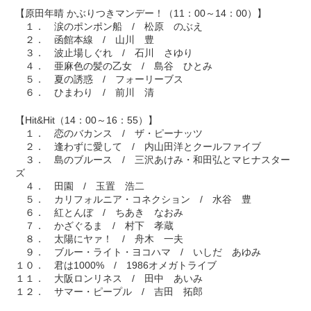
【原田年晴 かぶりつきマンデー！（11：00～14：00）】
１． 涙のポンポン船 / 松原 のぶえ
２． 函館本線 / 山川 豊
３． 波止場しぐれ / 石川 さゆり
４． 亜麻色の髪の乙女 / 島谷 ひとみ
５． 夏の誘惑 / フォーリーブス
６． ひまわり / 前川 清
【Hit&Hit（14：00～16：55）】
１． 恋のバカンス / ザ・ピーナッツ
２． 逢わずに愛して / 内山田洋とクールファイブ
３． 島のブルース / 三沢あけみ・和田弘とマヒナスター
ズ
４． 田園 / 玉置 浩二
５． カリフォルニア・コネクション / 水谷 豊
６． 紅とんぼ / ちあき なおみ
７． かざぐるま / 村下 孝蔵
８． 太陽にヤァ！ / 舟木 一夫
９． ブルー・ライト・ヨコハマ / いしだ あゆみ
１０． 君は1000% / 1986オメガトライブ
１１． 大阪ロンリネス / 田中 あいみ
１２． サマー・ピープル / 吉田 拓郎