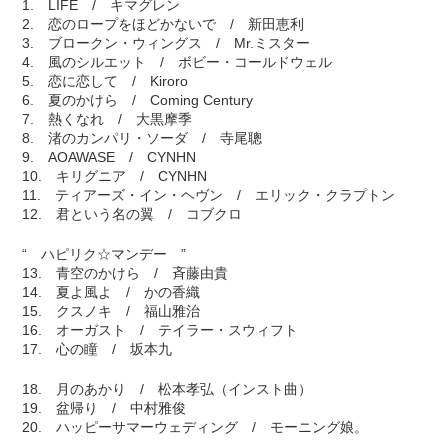
1. LIFE / キマグレン
2. 恋のロープをほどかないで / 新田恵利
3. ブロークン・ウィングス / Mr.ミスター
4. 風のシルエット / ボビー・コールドウェル
5. 恋に恋して / Kiroro
6. 夏のかけら / Coming Century
7. 熱くなれ / 大黒摩季
8. 渚のカンパリ・ソーダ / 寺尾聰
9. AOAWASE / CYNHN
10. キリグニア / CYNHN
11. ティアーズ・イン・ヘヴン / エリック・クラプトン
12. 君という名の翼 / コブクロ
“ ハピリク☆マンデー ”
13. 青空のかけら / 斉藤由貴
14. 夏よ風よ / かの香織
15. クスノキ / 福山雅治
16. オーガスト / テイラー・スウィフト
17. 心の瞳 / 坂本九
18. 月のあかり / 松本孝弘（インスト曲）
19. 盆帰り / 中村雅俊
20. ハッピーサマーウェディング / モーニング娘。