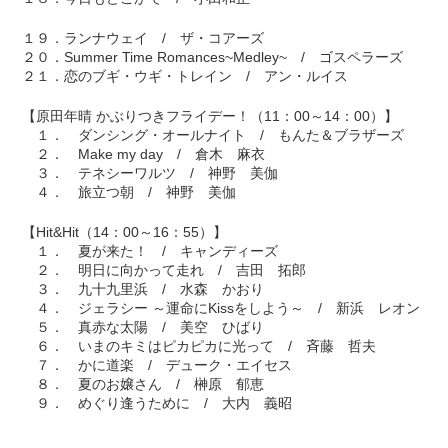
１９．ランナウェイ / ザ・コアーズ
２０．Summer Time Romances~Medley~ / ゴスペラーズ
２１．恋のブギ・ウギ・トレイン / アン・ルイス
【原田年晴 かぶりつきフライデー！（11：00～14：00）】
１． ダンシング・オールナイト / もんた＆ブラザーズ
２． Make my day / 倉木 麻衣
３． テネシーワルツ / 神野 美伽
４． 旅立つ朝 / 神野 美伽
【Hit&Hit（14：00～16：55）】
１． 夏が来た！ / キャンディーズ
２． 明日に向かって走れ / 吉田 拓郎
３． 九十九里浜 / 水森 かおり
４． ジェラシー ～運命にKissをしよう～ / 新浜 レオン
５． 真赤な太陽 / 美空 ひばり
６． いまのキミはピカピカに光って / 斉藤 哲夫
７． かに道楽 / デューク・エイセス
８． 夏のお嬢さん / 榊原 郁恵
９． めぐり逢うために / 大内 義昭