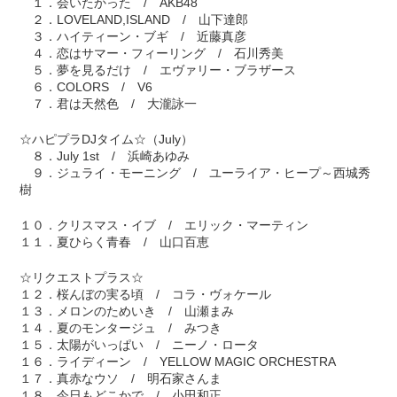
１．会いたかった / AKB48
２．LOVELAND,ISLAND / 山下達郎
３．ハイティーン・ブギ / 近藤真彦
４．恋はサマー・フィーリング / 石川秀美
５．夢を見るだけ / エヴァリー・ブラザース
６．COLORS / V6
７．君は天然色 / 大瀧詠一
☆ハピプラDJタイム☆（July）
８．July 1st / 浜崎あゆみ
９．ジュライ・モーニング / ユーライア・ヒープ～西城秀
樹
１０．クリスマス・イブ / エリック・マーティン
１１．夏ひらく青春 / 山口百恵
☆リクエストプラス☆
１２．桜んぼの実る頃 / コラ・ヴォケール
１３．メロンのためいき / 山瀬まみ
１４．夏のモンタージュ / みつき
１５．太陽がいっぱい / ニーノ・ロータ
１６．ライディーン / YELLOW MAGIC ORCHESTRA
１７．真赤なウソ / 明石家さんま
１８．今日もどこかで / 小田和正