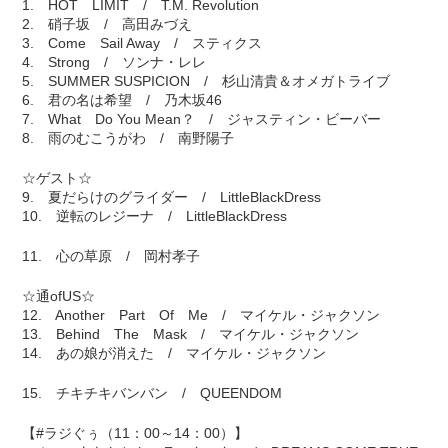
1. HOT LIMIT / T.M. Revolution
2. 硝子坂 / 高田みづえ
3. Come Sail Away / スティクス
4. Strong / ソンナ・レレ
5. SUMMER SUSPICION / 杉山清貴＆オメガトライブ
6. 君の名は希望 / 乃木坂46
7. What Do You Mean？ / ジャスティン・ビーバー
8. 雨のむこうがわ / 南野陽子
☆ゲスト☆
9. 夏だらけのグライダー / LittleBlackDress
10. 逆転のレジーナ / LittleBlackDress
11. 心の草原 / 岡村孝子
☆通ofUS☆
12. Another Part Of Me / マイケル・ジャクソン
13. Behind The Mask / マイケル・ジャクソン
14. あの娘が消えた / マイケル・ジャクソン
15. チキチキバンバン / QUEENDOM
【#ラジぐぅ（11：00～14：00）】