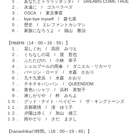
１． あなたとトゥラッタッタ♪ / DREAMS COME TRUE
２． 永遠に / ゴスペラーズ
３． OSCA / 東京事変
４． bye-bye myself / 森七菜
５． 歴史 / エレファントカシマシ
６． 家族になろうよ / 福山 雅治
【Hit&Hit（14：00～16：55）】
１． 花しぐれ / 高田 みづえ
２． くちなしの花 / 渡 哲也
３． ふたたびの / 小林 幸子
４． シェルブールの雨傘 / ダニエル・リカーリ
５． バージン・ロード / 水森 かおり
６． 九十九里浜 / 水森 かおり
７． チキチキバンバン / QUEENDOM
８． 黄色いシャツ / 浜村 美智子
９． 淋しがりや / 梓 みちよ
１０． グッド・ナイト・ベイビー / ザ・キングトーンズ
１１． 京都慕情 / 渚 ゆう子
１２． 夕陽は赤く / 加山 雄三
１３． 雨やどり / さだ まさし
【hanashikaの時間｡（18：00～19：45）】