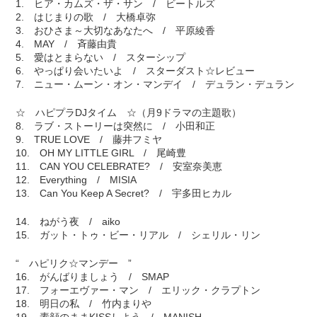
1. ヒア・カムズ・ザ・サン / ビートルズ
2. はじまりの歌 / 大橋卓弥
3. おひさま～大切なあなたへ / 平原綾香
4. MAY / 斉藤由貴
5. 愛はとまらない / スターシップ
6. やっぱり会いたいよ / スターダスト☆レビュー
7. ニュー・ムーン・オン・マンデイ / デュラン・デュラン
☆ ハピプラDJタイム ☆（月9ドラマの主題歌）
8. ラブ・ストーリーは突然に / 小田和正
9. TRUE LOVE / 藤井フミヤ
10. OH MY LITTLE GIRL / 尾崎豊
11. CAN YOU CELEBRATE? / 安室奈美恵
12. Everything / MISIA
13. Can You Keep A Secret? / 宇多田ヒカル
14. ねがう夜 / aiko
15. ガット・トゥ・ビー・リアル / シェリル・リン
“ ハピリク☆マンデー ”
16. がんばりましょう / SMAP
17. フォーエヴァー・マン / エリック・クラプトン
18. 明日の私 / 竹内まりや