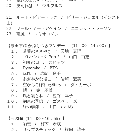
19. 素顔のままKISSしよう / MANISH
20. 笑えれば / ウルフルズ
21. ルート・ビアー・ラグ / ビリー・ジョエル（インスト
曲）
22. フール・ミー・アゲイン / ニコレット・ラーソン
23. 南風 / レミオロメン
【原田年晴 かぶりつきマンデー！（11：00～14：00）】
１． 若葉のささやき / 天地 真理
２． プレイバック Part.2 / 山口 百恵
３． 初夏の日 / スピッツ
４． Dynamite / BTS
５． 涼風 / 岩崎 良美
６． あざやかな場面 / 岩崎 宏美
７． 空からこぼれたStory / ダ・カーポ
８． 鱗 / 秦 基博
９． 風と雲と私 / 熊谷 幸子
１０． 約束の季節 / ゴスペラーズ
１１． 緑の季節 / 山口 いづみ
【Hit&Hit（14：00～16：55）】
１． 初恋 / 村下 孝蔵
２． リップスティック / 桜田 淳子