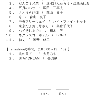
３． だんご３兄弟 / 速水けんたろう・茂森あゆみ
４． 五月のバラ / 塚田 三喜夫
５． さとうきび畑 / 森山 良子
６． 今 / 森山 良子
７． 中央フリーウェイ / ハイ・ファイ・セット
８． 東京だよおっ母さん / 島倉千代子
９． ハイそれまでョ / 植木 等
１０． ネグレスコ・ホテル / BORO
１１． ねぇ / 国安 修二
【hanashikaの時間｡（18：00～19：45）】
１． 北の果て… / 大月みやこ
２． STAY DREAM / 長渕剛
« 次へ
前へ »