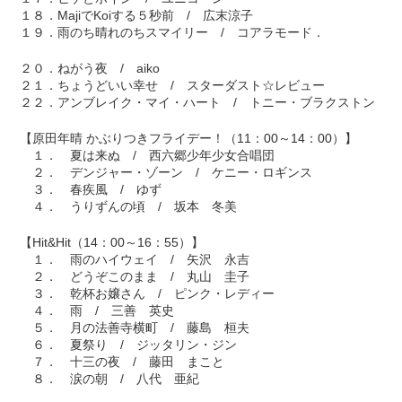
１８．MajiでKoiする５秒前 / 広末涼子
１９．雨のち晴れのちスマイリー / コアラモード．
２０．ねがう夜 / aiko
２１．ちょうどいい幸せ / スターダスト☆レビュー
２２．アンブレイク・マイ・ハート / トニー・ブラクストン
【原田年晴 かぶりつきフライデー！（11：00～14：00）】
１． 夏は来ぬ / 西六郷少年少女合唱団
２． デンジャー・ゾーン / ケニー・ロギンス
３． 春疾風 / ゆず
４． うりずんの頃 / 坂本 冬美
【Hit&Hit（14：00～16：55）】
１． 雨のハイウェイ / 矢沢 永吉
２． どうぞこのまま / 丸山 圭子
３． 乾杯お嬢さん / ピンク・レディー
４． 雨 / 三善 英史
５． 月の法善寺横町 / 藤島 桓夫
６． 夏祭り / ジッタリン・ジン
７． 十三の夜 / 藤田 まこと
８． 涙の朝 / 八代 亜紀