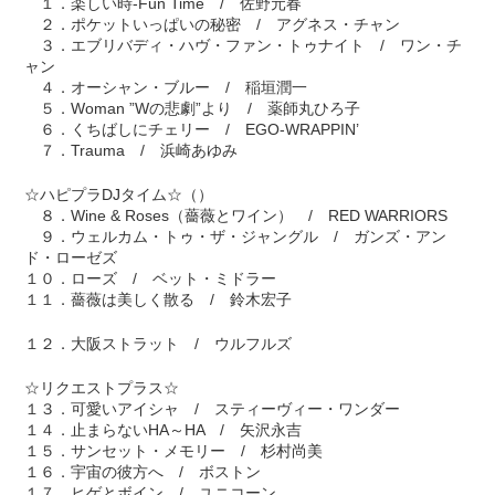
１．楽しい時-Fun Time / 佐野元春
２．ポケットいっぱいの秘密 / アグネス・チャン
３．エブリバディ・ハヴ・ファン・トゥナイト / ワン・チ
ャン
４．オーシャン・ブルー / 稲垣潤一
５．Woman ”Wの悲劇”より / 薬師丸ひろ子
６．くちばしにチェリー / EGO-WRAPPIN’
７．Trauma / 浜崎あゆみ
☆ハピプラDJタイム☆（）
８．Wine & Roses（薔薇とワイン） / RED WARRIORS
９．ウェルカム・トゥ・ザ・ジャングル / ガンズ・アン
ド・ローゼズ
１０．ローズ / ベット・ミドラー
１１．薔薇は美しく散る / 鈴木宏子
１２．大阪ストラット / ウルフルズ
☆リクエストプラス☆
１３．可愛いアイシャ / スティーヴィー・ワンダー
１４．止まらないHA～HA / 矢沢永吉
１５．サンセット・メモリー / 杉村尚美
１６．宇宙の彼方へ / ボストン
１７．ヒゲとボイン / ユニコーン