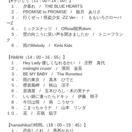
【#ラジぐぅ（11：00～14：00）】
１． 夕暮れ / THE BLUE HEARTS
２． PROMISE to PROMISE / 観月 ありさ
３． 行くぜっ！怪盗少女 -ZZ Ver.- / ももいろクローバ
ーZ
４． ミックスナッツ / Official髭男dism
５． 壁の向こうに笑い声を聞きましたか / トニーフラン
ク
６． 雨のMelody / Kinki Kids
【Hit&Hit（14：00～16：55）】
１． Hey Lady 優しくなれるかい / 庄野 真代
２． midnight crusin' / 濱田 金吾
３． BE MY BABY / The Ronettes
４． 雨の東京 / 真木 ひでと
５． 襟裳風岬 / 秋山 涼子
６． 居酒屋 / 五木ひろし・木の実ナナ
７． いい娘に逢ったらドキッ / 伊藤 咲子
８． 今日は雨 / 南 こうせつ
９． こまっちゃうナ / 山本 リンダ
１０． 花 / 石嶺 聡子
【hanashikaの時間｡（18：00～19：45）】
１． 恋街しぐれ / 香西かおり