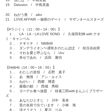
18. 僕には / 中島美嘉
19. Delusion / 中島美嘉
20. ねがう夜 / aiko
21. LOVE AFFAIR ～秘密のデート / サザンオールスターズ
【#ラジぐぅ（11：00～14：00）】
１． LA・LA・LA LOVE SONG / 久保田利伸 with ナオ
ミ・キャンベル
２． ナギイチ / NMB48
３． ダンデライオン〜遅咲きのたんぽぽ / 松任谷由実
４． それを愛と呼ぶなら / Uru
５． 幸せであれ / 浜田 雅功
【Hit&Hit（14：00～16：55）】
１． わたしの首領 / 石野 真子
２． あゝ無情 / アン・ルイス
３． ねがい / 西郷 輝彦
４． 薔薇の鎖 / 西城 秀樹
５． ヨーデル食べ放題 / 桂雀三郎withまんぷくブラザー
ズ
６． あなたひとすじ / 川中 美幸
７． 昔の名前で出ています / 小林 旭
８． 涙そうそう / 夏川 りみ