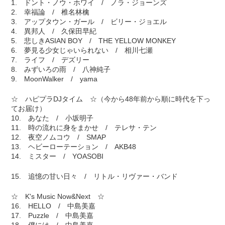
1. ドント・ノウ・ホワイ / ノラ・ジョーンズ
2. 幸福論 / 椎名林檎
3. アップタウン・ガール / ビリー・ジョエル
4. 異邦人 / 久保田早紀
5. 悲しきASIAN BOY / THE YELLOW MONKEY
6. 夢見る少女じゃいられない / 相川七瀬
7. ライフ / デズリー
8. みずいろの雨 / 八神純子
9. MoonWalker / yama
☆ ハピプラDJタイム ☆（今から48年前から順に時代を下っ
てお届け）
10. あなた / 小坂明子
11. 時の流れに身をまかせ / テレサ・テン
12. 夜空ノムコウ / SMAP
13. ヘビーローテーション / AKB48
14. ミスター / YOASOBI
15. 追憶の甘い日々 / リトル・リヴァー・バンド
☆ K's Music Now&Next ☆
16. HELLO / 中島美嘉
17. Puzzle / 中島美嘉