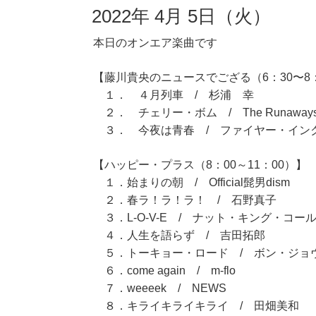
2022年 4月 5日（火）
本日のオンエア楽曲です
【藤川貴央のニュースでござる（6：30〜8
１． ４月列車 / 杉浦 幸
２． チェリー・ボム / The Runaway
３． 今夜は青春 / ファイヤー・イン
【ハッピー・プラス（8：00～11：00）】
１．始まりの朝 / Official髭男dism
２．春ラ！ラ！ラ！ / 石野真子
３．L-O-V-E / ナット・キング・コー
４．人生を語らず / 吉田拓郎
５．トーキョー・ロード / ボン・ジョ
６．come again / m-flo
７．weeeek / NEWS
８．キライキライキライ / 田畑美和