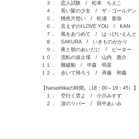
３． 恋人試験 / 松本 ちえこ
４． 長い髪の少女 / ザ・ゴールデン
５． 桃色片想い / 松浦 亜弥
６． 言えずのI LOVE YOU / KAN
７． 風をあつめて / はっぴいえんど
８． SAKURA / いきものがかり
９． 夜と朝のあいだに / ピーター
１０． 流転の波止場 / 山内 惠介
１１． 難破船 / 中森 明菜
１２． 歩いて帰ろう / 斉藤 和義
【hanashikaの時間｡（18：00～19：45）】
１． 空行く雲よ / 小川みすず
２． 涙のリバー / 田中あいみ