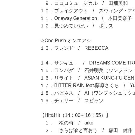
９．ココロミュージカル / 田畑美和
１０．ブレイクアウト / スウィング・ア
１１．Oneway Generation / 本田美奈子
１２．見つめていたい / ポリス
☆One Push オンエア☆
１３．フレンド / REBECCA
１４．サンキュ． / DREAMS COME 
１５．ランバダ / 石井明美（ワンプッシ
１６．リライト / ASIAN KUNG-FU GEN
１７．BITTER RAIN feat.藤原さくら / Yuji 
１８．ハピネス / AI（ワンプッシュリク
１９．チェリー / スピッツ
【Hit&Hit（14：00～16：55）】
１． 桜の時 / aiko
２． さらば涙と言おう / 森田 健作