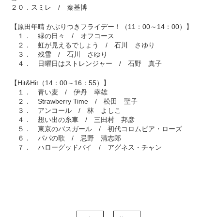
２０．スミレ / 秦基博
【原田年晴 かぶりつきフライデー！（11：00～14：00）】
１． 緑の日々 / オフコース
２． 虹が見えるでしょう / 石川 さゆり
３． 残雪 / 石川 さゆり
４． 日曜日はストレンジャー / 石野 真子
【Hit&Hit（14：00～16：55）】
１． 青い麦 / 伊丹 幸雄
２． Strawberry Time / 松田 聖子
３． アンコール / 林 よしこ
４． 想い出の糸車 / 三田村 邦彦
５． 東京のバスガール / 初代コロムビア・ローズ
６． パパの歌 / 忌野 清志郎
７． ハローグッドバイ / アグネス・チャン