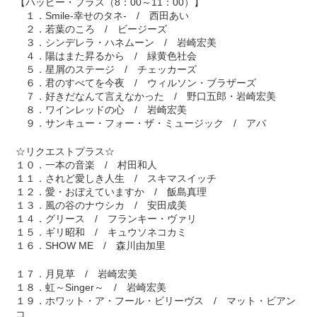
【ハッピー・プラス（8：00～11：00）】
１．Smile-幸せのタネ- / 西田あい
２．若葉のころ / ビージーズ
３．シンデレラ・ハネムーン / 岩崎宏美
４．陽はまた昇るから / 緑黄色社会
５．星屑のステージ / チェッカーズ
６．君のすべてを今夜 / ウィルソン・ブラザーズ
７．好きだなんて言えなかった / 野口五郎・岩崎宏美
８．ワインレッドの心 / 岩崎宏美
９．サンキュー・フォー・ザ・ミュージック / アバ
☆リクエストプラス☆
１０．一本の音楽 / 村田和人
１１．されど愛しき人生 / スキマスイッチ
１２．愛・おぼえていますか / 飯島真理
１３．風の谷のナウシカ / 安田成美
１４．グリース / フランキー・ヴァリ
１５．ギリ昭和 / キュウソネコカミ
１６．SHOW ME / 森川由加里
１７．月見草 / 岩崎宏美
１８．虹～Singer～ / 岩崎宏美
１９．ホワット・ア・フール・ビリーヴス / マット・ビアン
コ