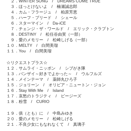
２．WINTER SONG / DREAMS COME TRUE
３．ほっとけないよ / 楠瀬誠志郎
４．カム・フラージュ / 柏原芳恵
５．ハーフ・ブリード / シェール
６．スターマイン / Da-iCE
７．チェンジ・ザ・ワールド / エリック・クラプトン
８．DESTINY / 松任谷由実（一部）
９．愛のメモリー / 松崎しげる（一部）
１０．MELTY / 白間美瑠
１１．You / 白間美瑠
☆リクエストプラス☆
１２．サムライ・ニッポン / シブがき隊
１３．バンザイ～好きでよかった～ / ウルフルズ
１４．メインテーマ / 薬師丸ひろ子
１５．ジョリーン / オリビア・ニュートン・ジョン
１６．Stay With Me / Island
１７．哀愁のトラジティ / ビージーズ
１８．粉雪 / CURIO
１９．俱（とも）に / 中島みゆき
２０．愛のメモリー / 松崎しげる
２１．不良少女にもなれなくて / 真璃子