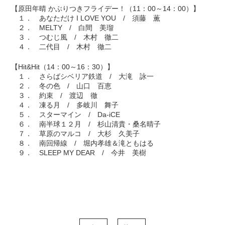
【原田年晴 かぶりつきフライデー！（11：00～14：00）】
１． あなただけ I LOVE YOU / 須藤 薫
２． MELTY / 白間 美瑠
３． つむじ風 / 木村 徹二
４． 二代目 / 木村 徹二
【Hit&Hit（14：00～16：30）】
１． さらばシベリア鉄道 / 大滝 詠一
２． 冬の色 / 山口 百恵
３． 約束 / 渡辺 徹
４． 凍る月 / 多岐川 舞子
５． スターマイン / Da-iCE
６． 南半球１２月 / 杉山清貴・桑名晴子
７． 草原のマルコ / 大杉 久美子
８． 南回帰線 / 堀内孝雄＆滝ともはる
９． SLEEP MY DEAR / 今井 美樹