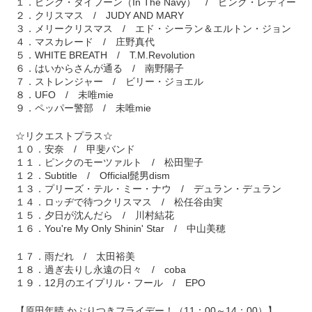
１．ピンク・タイフーン（In The Navy） / ピンク・レディー
２．クリスマス / JUDY AND MARY
３．メリークリスマス / エド・シーラン＆エルトン・ジョン
４．マスカレード / 庄野真代
５．WHITE BREATH / T.M.Revolution
６．はいからさんが通る / 南野陽子
７．ストレンジャー / ビリー・ジョエル
８．UFO / 未唯mie
９．ペッパー警部 / 未唯mie
☆リクエストプラス☆
１０．安奈 / 甲斐バンド
１１．ピンクのモーツァルト / 松田聖子
１２．Subtitle / Official髭男dism
１３．プリーズ・テル・ミー・ナウ / デュラン・デュラン
１４．ロッヂで待つクリスマス / 松任谷由実
１５．夕日が沈んだら / 川村結花
１６．You're My Only Shinin' Star / 中山美穂
１７．雨だれ / 太田裕美
１８．過ぎ去りし永遠の日々 / coba
１９．12月のエイプリル・フール / EPO
【原田年晴 かぶりつきフライデー！（11：00～14：00）】