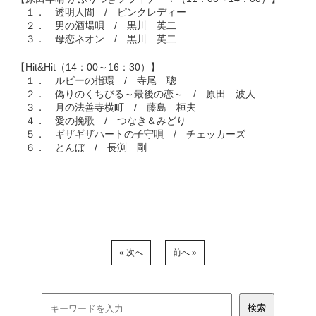
１． 透明人間 / ピンクレディー
２． 男の酒場唄 / 黒川 英二
３． 母恋ネオン / 黒川 英二
【Hit&Hit（14：00～16：30）】
１． ルビーの指環 / 寺尾 聰
２． 偽りのくちびる～最後の恋～ / 原田 波人
３． 月の法善寺横町 / 藤島 桓夫
４． 愛の挽歌 / つなき＆みどり
５． ギザギザハートの子守唄 / チェッカーズ
６． とんぼ / 長渕 剛
« 次へ
前へ »