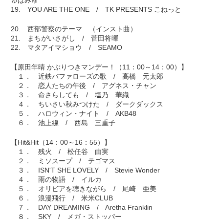
ゅぱみゅ
19. YOU ARE THE ONE / TK PRESENTS こねっと
20. 西部警察のテーマ （インスト曲）
21. まちがいさがし / 菅田将暉
22. マタアイマショウ / SEAMO
【原田年晴 かぶりつきマンデー！（11：00～14：00）】
１． 近鉄バファローズの歌 / 高橋 元太郎
２． 恋人たちの午後 / アグネス・チャン
３． 命さらしても / 塩乃 華織
４． ちいさい秋みつけた / ダークダックス
５． ハロウィン・ナイト / AKB48
６． 池上線 / 西島 三重子
【Hit&Hit（14：00～16：55）】
１． 残火 / 松任谷 由実
２． ミソスープ / テゴマス
３． ISN'T SHE LOVELY / Stevie Wonder
４． 雨の物語 / イルカ
５． オリビアを聴きながら / 尾崎 亜美
６． 浪漫飛行 / 米米CLUB
７． DAY DREAMING / Aretha Franklin
８． SKY / メガ・ストッパー