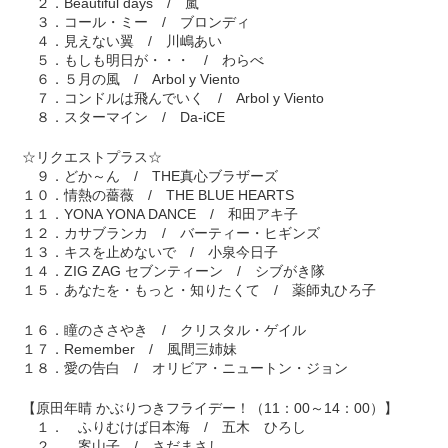
２．Beautiful days / 嵐
３．コール・ミー / ブロンディ
４．見えない翼 / 川嶋あい
５．もしも明日が・・・ / わらべ
６．５月の風 / Arbol y Viento
７．コンドルは飛んでいく / Arbol y Viento
８．スターマイン / Da-iCE
☆リクエストプラス☆
９．どか～ん / THE真心ブラザーズ
１０．情熱の薔薇 / THE BLUE HEARTS
１１．YONA YONA DANCE / 和田アキ子
１２．カサブランカ / バーティー・ヒギンズ
１３．キスを止めないで / 小泉今日子
１４．ZIG ZAG セブンティーン / シブがき隊
１５．あなたを・もっと・知りたくて / 薬師丸ひろ子
１６．瞳のささやき / クリスタル・ゲイル
１７．Remember / 風間三姉妹
１８．愛の告白 / オリビア・ニュートン・ジョン
【原田年晴 かぶりつきフライデー！（11：00～14：00）】
１． ふりむけば日本海 / 五木 ひろし
２． 案山子 / さだまさし