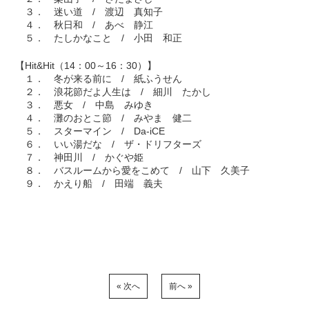
３． 迷い道 / 渡辺 真知子
４． 秋日和 / あべ 静江
５． たしかなこと / 小田 和正
【Hit&Hit（14：00～16：30）】
１． 冬が来る前に / 紙ふうせん
２． 浪花節だよ人生は / 細川 たかし
３． 悪女 / 中島 みゆき
４． 灘のおとこ節 / みやま 健二
５． スターマイン / Da-iCE
６． いい湯だな / ザ・ドリフターズ
７． 神田川 / かぐや姫
８． バスルームから愛をこめて / 山下 久美子
９． かえり船 / 田端 義夫
« 次へ
前へ »