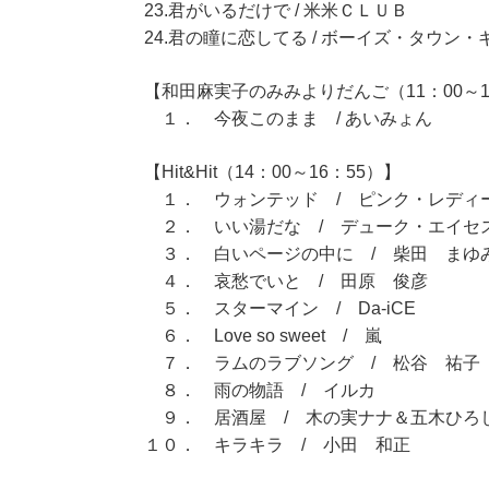
23.君がいるだけで / 米米ＣＬＵＢ
24.君の瞳に恋してる / ボーイズ・タウン・
【和田麻実子のみみよりだんご（11：00～1
１． 今夜このまま / あいみょん
【Hit&Hit（14：00～16：55）】
１． ウォンテッド / ピンク・レディ
２． いい湯だな / デューク・エイセ
３． 白いページの中に / 柴田 まゆ
４． 哀愁でいと / 田原 俊彦
５． スターマイン / Da-iCE
６． Love so sweet / 嵐
７． ラムのラブソング / 松谷 祐子
８． 雨の物語 / イルカ
９． 居酒屋 / 木の実ナナ＆五木ひろ
１０． キラキラ / 小田 和正