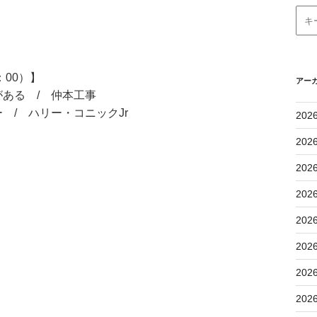
：00）】
アー
ある / 仲本工事
/ ハリー・コニックJr
202
202
202
202
202
202
202
202