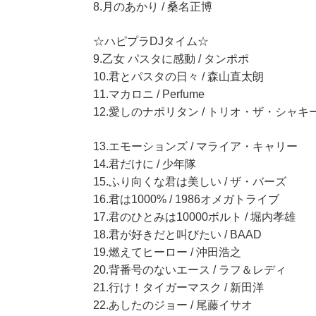
8.月のあかり / 桑名正博
☆ハピプラDJタイム☆
9.乙女 パスタに感動 / タンポポ
10.君とパスタの日々 / 森山直太朗
11.マカロニ / Perfume
12.愛しのナポリタン / トリオ・ザ・シャキ
13.エモーションズ / マライア・キャリー
14.君だけに / 少年隊
15.ふり向くな君は美しい / ザ・バーズ
16.君は1000% / 1986オメガトライブ
17.君のひとみは10000ボルト / 堀内孝雄
18.君が好きだと叫びたい / BAAD
19.燃えてヒーロー / 沖田浩之
20.背番号のないエース / ラフ＆レディ
21.行け！タイガーマスク / 新田洋
22.あしたのジョー / 尾藤イサオ