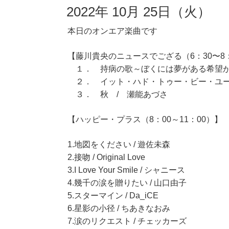
2022年 10月 25日（火）
本日のオンエア楽曲です
【藤川貴央のニュースでござる（6：30〜8
１． 持病の歌～ぼくには夢がある希望が
２． イット・ハド・トゥー・ビー・ユー 
３． 秋 / 瀬能あづさ
【ハッピー・プラス（8：00～11：00）】
1.地図をください / 遊佐未森
2.接吻 / Original Love
3.I Love Your Smile / シャニース
4.幾千の涙を贈りたい / 山口由子
5.スターマイン / Da_iCE
6.星影の小径 / ちあきなおみ
7.涙のリクエスト / チェッカーズ