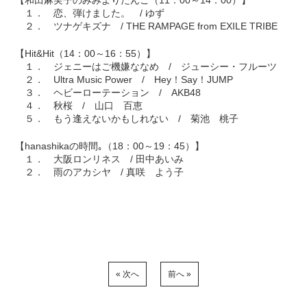
【和田麻実子のみみよりだんご（11：00～14：00）】
１． 恋、弾けました。 / ゆず
２． ツナゲキズナ / THE RAMPAGE from EXILE TRIBE
【Hit&Hit（14：00～16：55）】
１． ジェニーはご機嫌ななめ / ジューシー・フルーツ
２． Ultra Music Power / Hey！Say！JUMP
３． ヘビーローテーション / AKB48
４． 秋桜 / 山口 百恵
５． もう逢えないかもしれない / 菊池 桃子
【hanashikaの時間｡（18：00～19：45）】
１． 大阪ロンリネス / 田中あいみ
２． 雨のアカシヤ / 真咲 よう子
« 次へ
前へ »