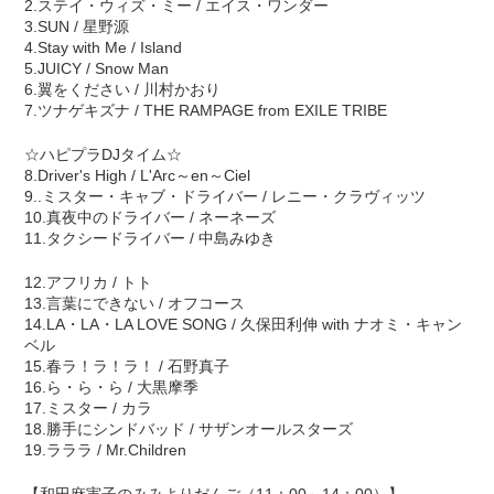
2.ステイ・ウィズ・ミー / エイス・ワンダー
3.SUN / 星野源
4.Stay with Me / Island
5.JUICY / Snow Man
6.翼をください / 川村かおり
7.ツナゲキズナ / THE RAMPAGE from EXILE TRIBE
☆ハピプラDJタイム☆
8.Driver's High / L'Arc～en～Ciel
9..ミスター・キャブ・ドライバー / レニー・クラヴィッツ
10.真夜中のドライバー / ネーネーズ
11.タクシードライバー / 中島みゆき
12.アフリカ / トト
13.言葉にできない / オフコース
14.LA・LA・LA LOVE SONG / 久保田利伸 with ナオミ・キャン
ベル
15.春ラ！ラ！ラ！ / 石野真子
16.ら・ら・ら / 大黒摩季
17.ミスター / カラ
18.勝手にシンドバッド / サザンオールスターズ
19.ラララ / Mr.Children