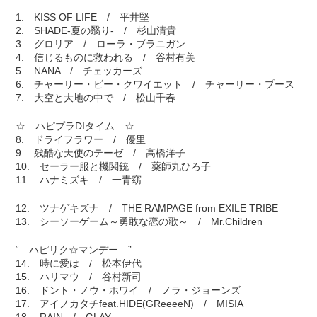
1. KISS OF LIFE / 平井堅
2. SHADE-夏の翳り- / 杉山清貴
3. グロリア / ローラ・ブラニガン
4. 信じるものに救われる / 谷村有美
5. NANA / チェッカーズ
6. チャーリー・ビー・クワイエット / チャーリー・プース
7. 大空と大地の中で / 松山千春
☆ ハピプラDIタイム ☆
8. ドライフラワー / 優里
9. 残酷な天使のテーゼ / 高橋洋子
10. セーラー服と機関銃 / 薬師丸ひろ子
11. ハナミズキ / 一青窈
12. ツナゲキズナ / THE RAMPAGE from EXILE TRIBE
13. シーソーゲーム～勇敢な恋の歌～ / Mr.Children
“ ハピリク☆マンデー ”
14. 時に愛は / 松本伊代
15. ハリマウ / 谷村新司
16. ドント・ノウ・ホワイ / ノラ・ジョーンズ
17. アイノカタチfeat.HIDE(GReeeeN) / MISIA