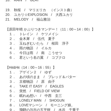
18. RAIN / GLAY
19. 秋桜 / マリエリカ （インスト曲）
20. ユカリ☆EXPLOSION / 大西ユカリ
21. MELODY / 福山雅治
【原田年晴 かぶりつきマンデー！（11：00～14：00）】
１． トレイン / ケツメイシ
２． 金木犀 / 伍代 夏子
３． 玉ねぎむいたら / 桜田 淳子
４． 雨の物語 / イルカ
５． 今日は雨 / 南 こうせつ
６． 君という名の翼 / コブクロ
【Hit&Hit（14：00～16：55）】
１． アゲイン２ / ゆず
２． あの頃のまま / ブレッド＆バター
３． 京都物語 / 原 由子
４． TAKE IT EASY / EAGLES
５． 突然 / FIELD OF VIEW
６． 眠れぬ想い / 中西 圭三
７． LONELY MAN / SHOGUN
８． LOVEマシーン / モーニング娘。
９． 飛騨の与吉の五平餅 / 水谷 千重子