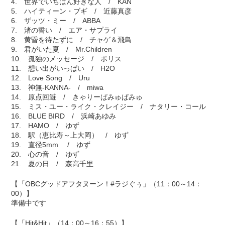
4. 世界でいちばん好きな人 / KAN
5. ハイティーン・ブギ / 近藤真彦
6. ザッツ・ミー / ABBA
7. 渚の誓い / エア・サプライ
8. 黄昏を待たずに / チャゲ＆飛鳥
9. 君がいた夏 / Mr.Children
10. 孤独のメッセージ / ポリス
11. 想い出がいっぱい / H2O
12. Love Song / Uru
13. 神無-KANNA- / miwa
14. 原点回避 / きゃりーぱみゅぱみゅ
15. ミス・ユー・ライク・クレイジー / ナタリー・コール
16. BLUE BIRD / 浜崎あゆみ
17. HAMO / ゆず
18. 駅（恵比寿～上大岡） / ゆず
19. 直径5mm / ゆず
20. 心の音 / ゆず
21. 夏の日 / 森高千里
【「OBCグッドアフタヌーン！#ラジぐぅ」（11：00～14：
00）】
準備中です
【「Hit&Hit」（14：00～16：55）】