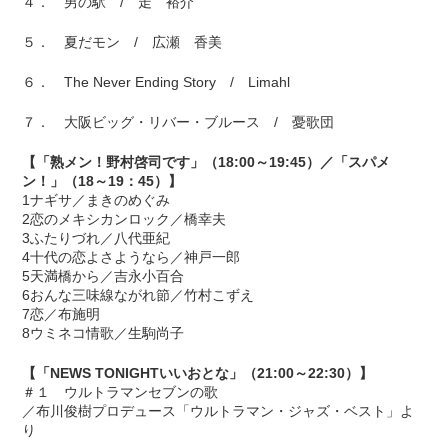
４． 男の駅 / 走 裕介
５． 夏だモン / 広瀬 香美
６． The Never Ending Story / Limahl
７． 大阪ビッグ・リバー・ブルース / 憂歌団
【「熟メン！野村啓司です」（18:00～19:45）／「スパメ
ン！」（18～19：45）】
1ナギサ／まきのめぐみ
2恋のメキシカンロック／橋幸夫
3ふたりづれ／八代亜紀
4十代の恋よさようなら／神戸一郎
5天満橋から／吉永小百合
6おんな三味線ながれ節／竹村こずえ
7恋／布施明
8ウミネコ情歌／生駒尚子
【「NEWS TONIGHTいいおとな」（21:00～22:30）】
＃１ ウルトラマンセブンの歌
／布川俊樹プロデュース「ウルトラマン・ジャズ・ベスト」よ
り