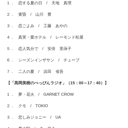
１． 恋する夏の日 / 天地 真理
２． 黄昏 / 山川 豊
３． 恋ごよみ / 工藤 あやの
４． 真実・愛ホテル / レーモンド松屋
５． 恋人気分で / 安倍 里葎子
６． シーズンインザサン / チューブ
７． 二人の夏 / 浜田 省吾
【「髙岡美樹のべっぴんラジオ」（15：00～17：40）】
１． 夢・花火 / GARNET CROW
２． クモ / TOKIO
３． 悲しみジョニー / UA