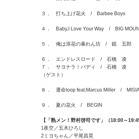
３． 打ち上げ花火 / Barbee Boys
４． Baby,I Love Your Way / BIG MOU
５． 俺は浪花の暴れん坊 / 鏡 五郎
６． エンドレスロード / 石橋 凌
７． サヨナラ！バディ / 石橋 凌
（ゲスト）
８． 運命loop feat.Marcus Miller / MISI
９． 夏の花火 / BEGIN
【「熟メン！野村啓司です」（18:00～19:4
1夜空／五木ひろし
2ミヨちゃん／平尾昌晃