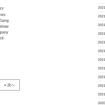
202
RY
nes
202
Gang
202
shaw
pany
202
ck
202
202
202
202
202
« 次へ
202
202
202