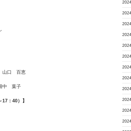
202
202
202
し
202
202
202
202
 山口 百恵
202
畑中 葉子
202
202
17：40）】
202
202