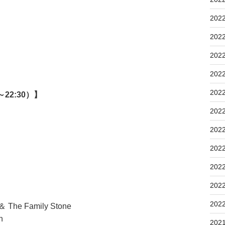
202
202
202
202
202
～22:30）】
202
202
202
202
】
202
202
 The Family Stone
n
202