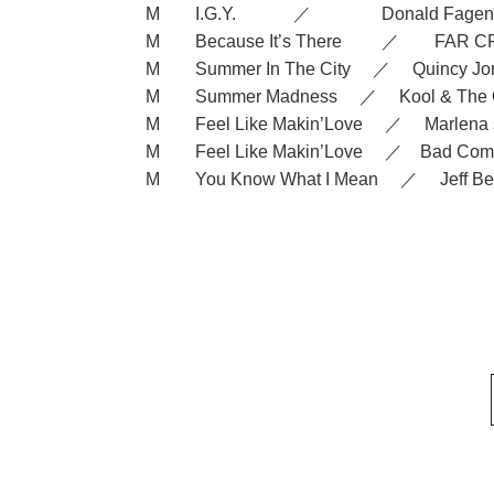
M I.G.Y. ／ Donald Fagen
M Because It’s There ／ FAR C
M Summer In The City ／ Quincy Jo
M Summer Madness ／ Kool & The 
M Feel Like Makin’Love ／ Marlena 
M Feel Like Makin’Love ／ Bad Com
M You Know What I Mean ／ Jeff Be