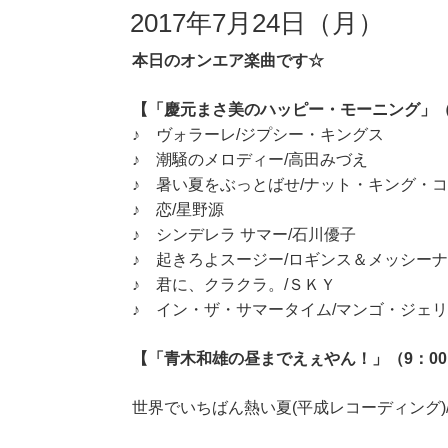
2017年7月24日（月）
本日のオンエア楽曲です☆
【「慶元まさ美のハッピー・モーニング」（7
♪ ヴォラーレ/ジプシー・キングス
♪ 潮騒のメロディー/高田みづえ
♪ 暑い夏をぶっとばせ/ナット・キング・
♪ 恋/星野源
♪ シンデレラ サマー/石川優子
♪ 起きろよスージー/ロギンス＆メッシーナ
♪ 君に、クラクラ。/ＳＫＹ
♪ イン・ザ・サマータイム/マンゴ・ジェ
【「青木和雄の昼までえぇやん！」（9：00～
世界でいちばん熱い夏(平成レコーディング)