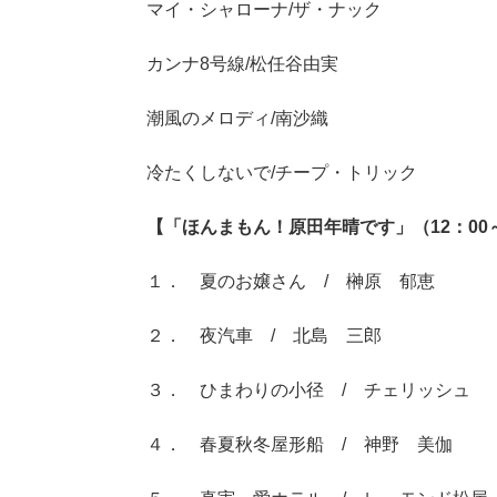
マイ・シャローナ/ザ・ナック
カンナ8号線/松任谷由実
潮風のメロディ/南沙織
冷たくしないで/チープ・トリック
【「ほんまもん！原田年晴です」（12：00～
１． 夏のお嬢さん / 榊原 郁恵
２． 夜汽車 / 北島 三郎
３． ひまわりの小径 / チェリッシュ
４． 春夏秋冬屋形船 / 神野 美伽