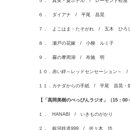
５． 真実・愛ホテル / レーモンド松屋
６． ダイアナ / 平尾 昌晃
７． よこはま・たそがれ / 五木 ひろ
８． 瀬戸の花嫁 / 小柳 ルミ子
９． 霧の摩周湖 / 布施 明
１０．赤い絆～レッドセンセーション～ /
１１．カナダからの手紙 / 平尾 昌晃・
【「髙岡美樹のべっぴんラジオ」（15：00～
１． HANABI / いきものがかり
２． 銀河鉄道999 / 佐々木 功