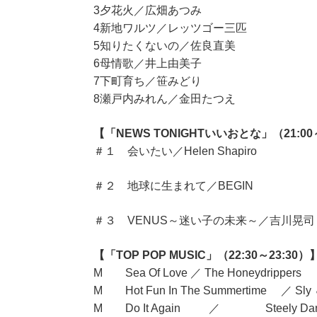
3夕花火／広畑あつみ
4新地ワルツ／レッツゴー三匹
5知りたくないの／佐良直美
6母情歌／井上由美子
7下町育ち／笹みどり
8瀬戸内みれん／金田たつえ
【「NEWS TONIGHTいいおとな」（21:00
＃１ 会いたい／Helen Shapiro
＃２ 地球に生まれて／BEGIN
＃３ VENUS～迷い子の未来～／吉川晃司
【「TOP POP MUSIC」（22:30～23:30）
M Sea Of Love ／ The Honeydrippers
M Hot Fun In The Summertime ／ Sly ＆
M Do It Again ／ Steely Da