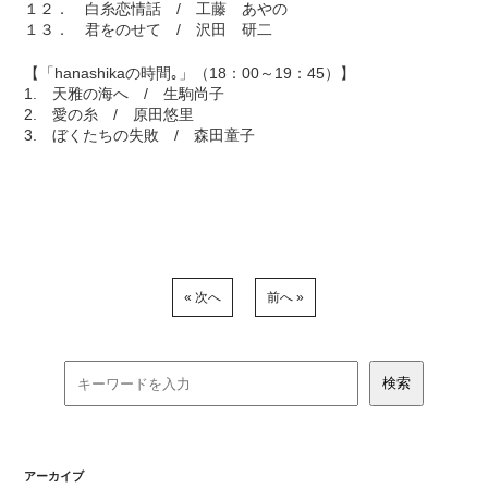
１２． 白糸恋情話 / 工藤 あやの
１３． 君をのせて / 沢田 研二
【「hanashikaの時間｡」（18：00～19：45）】
1. 天雅の海へ / 生駒尚子
2. 愛の糸 / 原田悠里
3. ぼくたちの失敗 / 森田童子
« 次へ
前へ »
アーカイブ