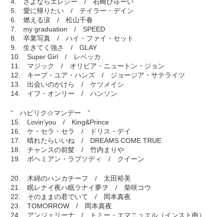
4. さよならエレジー / 石崎ひゅーい
5. 愛に帰りたい / テイラー・デイン
6. 燃える涙 / 松山千春
7. my graduation / SPEED
8. 卒業写真 / ハイ・ファイ・セット
9. 生きてく強さ / GLAY
10. Super Girl / レベッカ
11. マジック / オリビア・ニュートン・ジョン
12. キープ・ユア・ハンズ / ジョージア・サテライツ
13. 出会いのかけら / ケツメイシ
14. イフ・オンリー / ハンソン
“ ハピリク☆マンデー ”
15. Lovin’you / King&Prince
16. ケ・セラ・セラ / ドリス・デイ
17. 晴れたらいいね / DREAMS COME TRUE
18. チャンスの前髪 / 竹内まりや
19. ボヘミアン・ラプソディ / クイーン
20. 木綿のハンカチーフ / 太田裕美
21. 眠レナイ夜ハ眠ラナイ夢ヲ / 柴咲コウ
22. そのままの君でいて / 岡本真夜
23. TOMORROW / 岡本真夜
24. アンジェリーナ / トミー・エマニュエル（インスト曲）