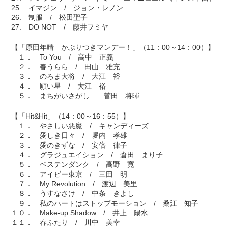
25. イマジン / ジョン・レノン
26. 制服 / 松田聖子
27. DO NOT / 藤井フミヤ
【「原田年晴 かぶりつきマンデー！」（11：00～14：00）】
１． To You / 高中 正義
２． 春うらら / 田山 雅充
３． のろま大将 / 大江 裕
４． 願い星 / 大江 裕
５． まちがいさがし 菅田 将暉
【「Hit&Hit」（14：00～16：55）】
１． やさしい悪魔 / キャンディーズ
２． 愛しき日々 / 堀内 孝雄
３． 愛のきずな / 安倍 律子
４． グラジュエイション / 倉田 まり子
５． ベステンダンク / 高野 寛
６． アイビー東京 / 三田 明
７． My Revolution / 渡辺 美里
８． うすなさけ / 中条 きよし
９． 私のハートはストップモーション / 桑江 知子
１０． Make-up Shadow / 井上 陽水
１１． 春ふたり / 川中 美幸