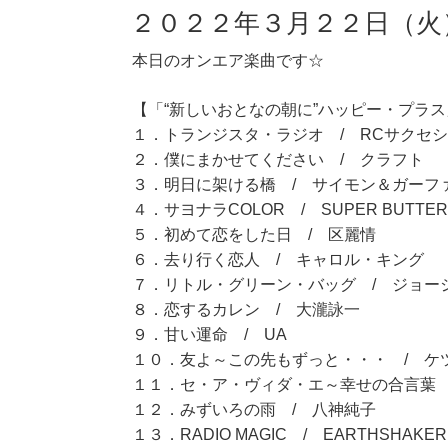
２０２２年３月２２日（火
本日のオンエア楽曲です☆
【「“新しいおとなの朝に”ハッピー・プラス」
１．トランジスタ・ラジオ / RCサクセ
２．僕にまかせてください / クラフト
３．明日に架ける橋 / サイモン＆ガーフ
４．サヨナラCOLOR / SUPER BUTTER
５．初めて恋をした日 / 区麗情
６．去り行く恋人 / キャロル・キング
７．リトル・グリーン・バッグ / ジョー
８．恋するカレン / 大瀧詠一
９．甘い運命 / UA
１０．友よ～この先もずっと・・・ / ケ
１１．セ・ア・ヴィダ・エ～幸せの合言葉 
１２．みずいろの雨 / 八神純子
１３．RADIO MAGIC / EARTHSHAKER