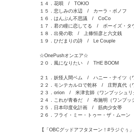
１４．花唄 / TOKIO
１５．悲しみの水辺 / カーラ・ボノフ
１６．はんぶん不思議 / CoCo
１７．君の瞳に恋してる / ボーイズ・タ
１８．出発の歌 / 上條恒彦と六文銭
１９．ひだまりの詩 / Le Couple
☆OnePushオンエア☆
２０．風になりたい / THE BOOM
２１．妖怪人間ベム / ハニー・ナイツ（
２２．モンテカルロで乾杯 / 庄野真代（
２３．orion / 米津玄師（ワンプッシュ
２４．これが青春だ / 布施明（ワンプッ
２５．日本印度化計画 / 筋肉少女帯
２６．フライ・ミー・トゥー・ザ・ムーン 
【「OBCグッドアフタヌーン！#ラジぐぅ」（