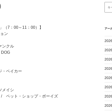
）
（7：00～11：00）】
アー
ション
202
ァンクル
202
 DOG
202
202
ジ・ベイカー
202
202
ツメイシ
/ ペット・ショップ・ボーイズ
202
202