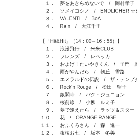
１． 夢をあきらめないで / 岡村孝子
２． ソメイヨシノ / ENDLICHERI☆EN
３． VALENTI / BoA
４． Rain / 大江千里
【「Hit&Hit」（14：00～16：55）】
１． 浪漫飛行 / 米米CLUB
２． フレンズ / レベッカ
３． およげ！たいやきくん / 子門 
４． 雨がやんだら / 朝丘 雪路
５． エメラルドの伝説 / ザ・テンプ
６． Rock’n Rouge / 松田 聖子
７． 銀閣寺 / パク・ジュニョン
８． 桜前線 / 小柳 ルミ子
９． 夢で逢えたら / ラッツ＆スター
１０． 花 / ORANGE RANGE
１１． おふくろさん / 森 進一
１２． 夜桜お七 / 坂本 冬美