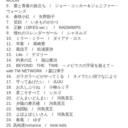
MOON
5. 愛と青春の旅立ち / ジョー・コッカー＆ジェニファー・
ウォーンズ
6. 春咲小紅 / 矢野顕子
7. 笑顔 / いきものがかり
8. 正解（18FES ver.） / RADWIMPS
9. 憧れのスレンダーガール / シャネルズ
10. ミラー・ミラー / ダイアナ・ロス
11. 卒業 / 尾崎豊
12. 風信子 / 松浦亜弥
13. Life / デズリー
14. 約束の丘 / 福山雅治
15. BEYOND THE TIME ～メビウスの宇宙を超えて～
with TM NETWORK / 森口博子
16. ガラガラヘビがやってくる / オメでたい頭でなにより
17. 守ってあげたい / JUJU
18. お久しぶりね / 小柳ルミ子
19. 君こそすべて / シカゴ
20. どんまいどんまい / 河島英五
21. 夕陽の摩天楼 / 河島英五
22. 地団駄 / 河島英五
23. よぼよぼじいさん / 河島英五
24. 春風 / ゆず
25. 高純度romance / kinki kids