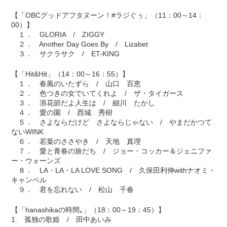
【「OBCグッドアフタヌーン！#ラジぐぅ」（11：00～14：
00）】
１． GLORIA / ZIGGY
２． Another Day Goes By / Lizabet
３． サクラサク / ET-KING
【「Hit&Hit」（14：00～16：55）】
１． 春風のいたずら / 山口 百恵
２． 色つきの女でいてくれよ / ザ・タイガース
３． 浪花節だよ人生は / 細川 たかし
４． 愛の園 / 西城 秀樹
５． さよならだけど さよならじゃない / やまだかつて
ないWINK
６． 若葉のささやき / 天地 真理
７． 愛と青春の旅だち / ジョー・コッカー＆ジェニファ
ー・ウォーンズ
８． LA・LA・LA LOVE SONG / 久保田利伸withナオミ・
キャンベル
９． 君を忘れない / 松山 千春
【「hanashikaの時間｡」（18：00～19：45）】
1. 孤独の歌姫 / 田中あいみ