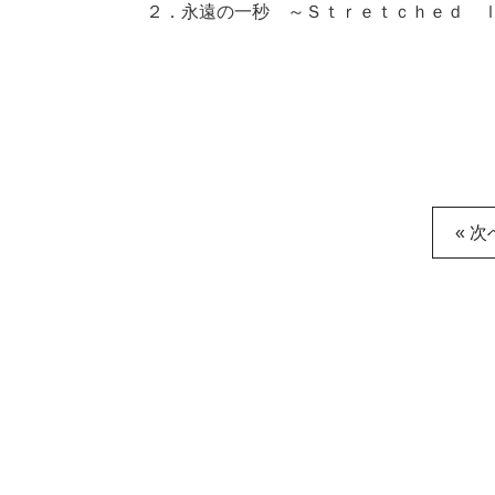
２．永遠の一秒 ～Ｓｔｒｅｔｃｈｅｄ ｌ
« 次