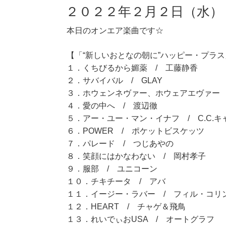
２０２２年２月２日（水）
本日のオンエア楽曲です☆
【「“新しいおとなの朝に”ハッピー・プラス」
１．くちびるから媚薬 / 工藤静香
２．サバイバル / GLAY
３．ホウェンネヴァー、ホウェアエヴァー 
４．愛の中へ / 渡辺徹
５．アー・ユー・マン・イナフ / C.C.キ
６．POWER / ポケットビスケッツ
７．パレード / つじあやの
８．笑顔にはかなわない / 岡村孝子
９．服部 / ユニコーン
１０．チキチータ / アバ
１１．イージー・ラバー / フィル・コリ
１２．HEART / チャゲ＆飛鳥
１３．れいでぃおUSA / オートグラフ