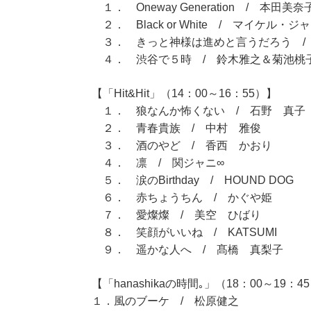
１． Oneway Generation / 本田美奈
２． Black or White / マイケル・ジ
３． きっと神様は進めと言うだろう / H
４． 渋谷で５時 / 鈴木雅之＆菊池桃
【「Hit&Hit」（14：00～16：55）】
１． 狼なんか怖くない / 石野 真子
２． 青春貴族 / 中村 雅俊
３． 酒のやど / 香西 かおり
４． 凛 / 関ジャニ∞
５． 涙のBirthday / HOUND DOG
６． 赤ちょうちん / かぐや姫
７． 愛燦燦 / 美空 ひばり
８． 笑顔がいいね / KATSUMI
９． 遥かな人へ / 髙橋 真梨子
【「hanashikaの時間｡」（18：00～19：4
１．風のブーケ / 松原健之