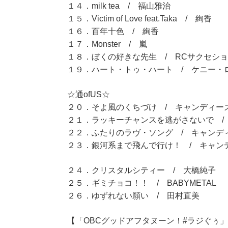
１４．milk tea / 福山雅治
１５．Victim of Love feat.Taka / 絢香
１６．百年十色 / 絢香
１７．Monster / 嵐
１８．ぼくの好きな先生 / RCサクセシ
１９．ハート・トゥ・ハート / ケニー・
☆通ofUS☆
２０．そよ風のくちづけ / キャンディー
２１．ラッキーチャンスを逃がさないで /
２２．ふたりのラヴ・ソング / キャンデ
２３．銀河系まで飛んで行け！ / キャン
２４．クリスタルシティー / 大橋純子
２５．ギミチョコ！！ / BABYMETAL
２６．ゆずれない願い / 田村直美
【「OBCグッドアフタヌーン！#ラジぐぅ」（