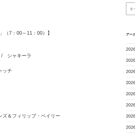
（7：00～11：00）】
アー
202
/ シャキーラ
202
ャッチ
202
202
202
202
ンズ＆フィリップ・ベイリー
202
202