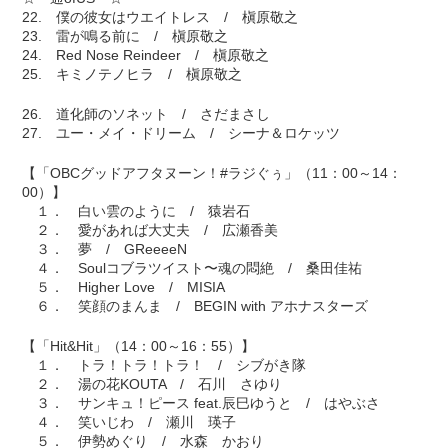
22. 僕の彼女はウエイトレス / 槇原敬之
23. 雷が鳴る前に / 槇原敬之
24. Red Nose Reindeer / 槇原敬之
25. キミノテノヒラ / 槇原敬之
26. 道化師のソネット / さだまさし
27. ユー・メイ・ドリーム / シーナ＆ロケッツ
【「OBCグッドアフタヌーン！#ラジぐぅ」（11：00～14：
00）】
１． 白い雲のように / 猿岩石
２． 愛があれば大丈夫 / 広瀬香美
３． 夢 / GReeeeN
４． Soulコブラツイスト〜魂の悶絶 / 桑田佳祐
５． Higher Love / MISIA
６． 笑顔のまんま / BEGIN with アホナスターズ
【「Hit&Hit」（14：00～16：55）】
１． トラ！トラ！トラ！ / シブがき隊
２． 湯の花KOUTA / 石川 さゆり
３． サンキュ！ピース feat.辰巳ゆうと / はやぶさ
４． 笑いじわ / 瀬川 瑛子
５． 伊勢めぐり / 水森 かおり