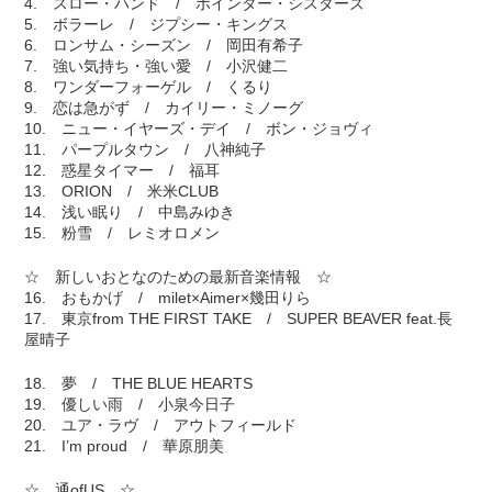
4. スロー・ハンド / ポインター・シスターズ
5. ボラーレ / ジプシー・キングス
6. ロンサム・シーズン / 岡田有希子
7. 強い気持ち・強い愛 / 小沢健二
8. ワンダーフォーゲル / くるり
9. 恋は急がず / カイリー・ミノーグ
10. ニュー・イヤーズ・デイ / ボン・ジョヴィ
11. パープルタウン / 八神純子
12. 惑星タイマー / 福耳
13. ORION / 米米CLUB
14. 浅い眠り / 中島みゆき
15. 粉雪 / レミオロメン
☆ 新しいおとなのための最新音楽情報 ☆
16. おもかげ / milet×Aimer×幾田りら
17. 東京from THE FIRST TAKE / SUPER BEAVER feat.長
屋晴子
18. 夢 / THE BLUE HEARTS
19. 優しい雨 / 小泉今日子
20. ユア・ラヴ / アウトフィールド
21. I’m proud / 華原朋美
☆ 通ofUS ☆