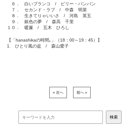
６． 白いブランコ / ビリー・バンバン
７． セカンド・ラブ / 中森 明菜
８． 生きてりゃいいさ / 河島 英五
９． 銀色の夢 / 森高 千里
１０． 暖簾 / 五木 ひろし
【「hanashikaの時間｡」（18：00～19：45）】
1. ひとり風の盆 / 森山愛子
« 次へ
前へ »