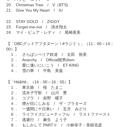
20. Christmas Tree / V（BTS)
21. Give You My Heart / IU
22. STAY GOLD / ZIGGY
23. Forget-me-not / 清水翔太
24. マイ・ピュア・レディ / 尾崎亜美
【「OBCグッドアフタヌーン！#ラジぐぅ」（11：00～14：
00）】
１． さらばシベリア鉄道 / 太田 裕美
２． Anarchy / Official髭男dism
３． 愛に逢いにいこう / ET-KING
４． 雪の華 / 中島 美嘉
【「Hit&Hit」（14：00～16：55）】
１． 東京娘 / 桜 たまこ
２． 流氷子守歌 / 山川 豊
３． コブラ / 前野 曜子
４． 煙が目にしみる / ザ・プラターズ
５． 一週間に十日来い / 五月 みどり
６． ライフイズビューティフル / ラストファースト
７． 逃避行 / 麻生 よう子
８． もしかして PARTⅡ / 小林幸子・美樹克彦