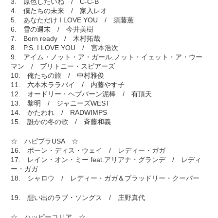
3. 原色したいね / C-C-B
4. 僕たちの未来 / 家入レオ
5. あなただけ I LOVE YOU / 須藤薫
6. 雪の週末 / 今井美樹
7. Born ready / 木村拓哉
8. P.S. I LOVE YOU / 宮本浩次
9. アイム・ノット・ア・ガール,ノット・イェット・ア・ウー
マン / ブリトニー・スピアーズ
10. 俺たちの旅 / 中村雅俊
11. 六本木ララバイ / 内藤やす子
12. オードリー・ヘプバーン泥棒 / 有頂天
13. 黎明 / ジャニーズWEST
14. かたわれ / RADWIMPS
15. 誰かの冬の歌 / 斉藤和義
☆ ハピプラUSA ☆
16. ボーン・ディス・ウェイ / レディー・ガガ
17. レイン・オン・ミー feat.アリアナ・グランデ / レディ
ー・ガガ
18. シャロウ / レディー・ガガ＆ブラッドリー・クーパー
19. 想い出のラブ・ソングス / 庄野真代
☆ ハッピーコリア ☆