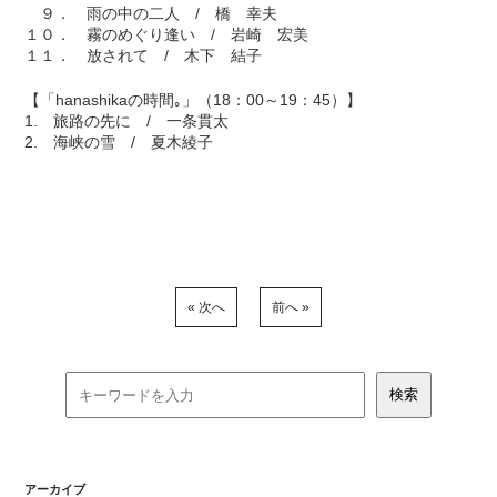
９． 雨の中の二人 / 橋 幸夫
１０． 霧のめぐり逢い / 岩崎 宏美
１１． 放されて / 木下 結子
【「hanashikaの時間｡」（18：00～19：45）】
1. 旅路の先に / 一条貫太
2. 海峡の雪 / 夏木綾子
« 次へ
前へ »
アーカイブ