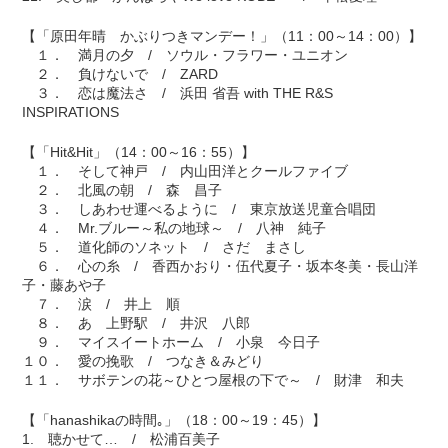
【「原田年晴 かぶりつきマンデー！」（11：00～14：00）】
１． 満月の夕 / ソウル・フラワー・ユニオン
２． 負けないで / ZARD
３． 恋は魔法さ / 浜田 省吾 with THE R&S
INSPIRATIONS
【「Hit&Hit」（14：00～16：55）】
１． そして神戸 / 内山田洋とクールファイブ
２． 北風の朝 / 森 昌子
３． しあわせ運べるように / 東京放送児童合唱団
４． Mr.ブルー～私の地球～ / 八神 純子
５． 道化師のソネット / さだ まさし
６． 心の糸 / 香西かおり・伍代夏子・坂本冬美・長山洋
子・藤あや子
７． 涙 / 井上 順
８． あゝ上野駅 / 井沢 八郎
９． マイスイートホーム / 小泉 今日子
１０． 愛の挽歌 / つなき＆みどり
１１． サボテンの花～ひとつ屋根の下で～ / 財津 和夫
【「hanashikaの時間｡」（18：00～19：45）】
1. 聴かせて… / 松浦百美子