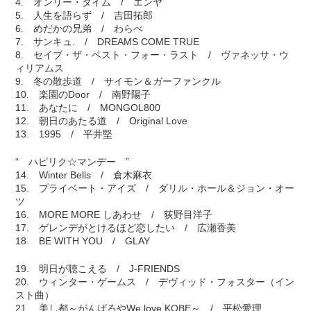
4. オンリー・タイム / エンヤ
5. 人生を語らず / 吉田拓郎
6. めだかの兄弟 / わらべ
7. サンキュ. / DREAMS COME TRUE
8. セイブ・ザ・ベスト・フォー・ラスト / ヴァネッサ・ウ
ィリアムス
9. 冬の散歩道 / サイモン＆ガーファンクル
10. 楽園のDoor / 南野陽子
11. あなたに / MONGOL800
12. 朝日のあたる道 / Original Love
13. 1995 / 平井堅
“ ハピリク☆マンデー ”
14. Winter Bells / 倉木麻衣
15. プライベート・アイズ / ダリル・ホール＆ジョン・オー
ツ
16. MORE MORE しあわせ / 荻野目洋子
17. ゲレンデがとけるほど恋したい / 広瀬香美
18. BE WITH YOU / GLAY
19. 明日が聴こえる / J-FRIENDS
20. ウィンター・ゲームス / デヴィッド・フォスター（イン
スト曲）
21. 美し都～がんばろやWe love KOBE～ / 平松愛理