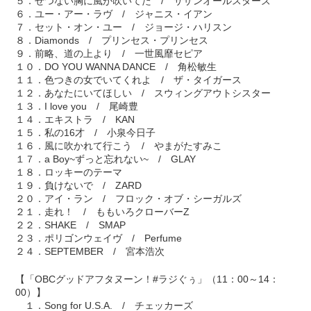
５．せつない胸に風が吹いてた / サザンオールスターズ
６．ユー・アー・ラヴ / ジャニス・イアン
７．セット・オン・ユー / ジョージ・ハリスン
８．Diamonds / プリンセス・プリンセス
９．前略、道の上より / 一世風靡セピア
１０．DO YOU WANNA DANCE / 角松敏生
１１．色つきの女でいてくれよ / ザ・タイガース
１２．あなたにいてほしい / スウィングアウトシスター
１３．I love you / 尾崎豊
１４．エキストラ / KAN
１５．私の16才 / 小泉今日子
１６．風に吹かれて行こう / やまがたすみこ
１７．a Boy~ずっと忘れない~ / GLAY
１８．ロッキーのテーマ
１９．負けないで / ZARD
２０．アイ・ラン / フロック・オブ・シーガルズ
２１．走れ！ / ももいろクローバーZ
２２．SHAKE / SMAP
２３．ポリゴンウェイヴ / Perfume
２４．SEPTEMBER / 宮本浩次
【「OBCグッドアフタヌーン！#ラジぐぅ」（11：00～14：
00）】
１．Song for U.S.A. / チェッカーズ