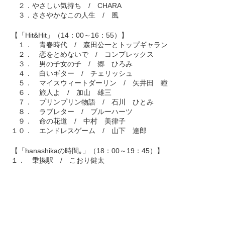
２．やさしい気持ち / CHARA
３．ささやかなこの人生 / 風
【「Hit&Hit」（14：00～16：55）】
１． 青春時代 / 森田公一とトップギャラン
２． 恋をとめないで / コンプレックス
３． 男の子女の子 / 郷 ひろみ
４． 白いギター / チェリッシュ
５． マイスウィートダーリン / 矢井田 瞳
６． 旅人よ / 加山 雄三
７． プリンプリン物語 / 石川 ひとみ
８． ラブレター / ブルーハーツ
９． 命の花道 / 中村 美律子
１０． エンドレスゲーム / 山下 達郎
【「hanashikaの時間｡」（18：00～19：45）】
１． 乗換駅 / こおり健太