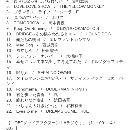
4. 好きにならずにいられない / 岩崎宏美
5. LOVE LOVE SHOW / THE YELLOW MONKEY
6. グラマラス・ライフ / シーラ・E
7. 見つめていたい / ポリス
8. TOMORROW / 岡本真夜
9. Keep On Running / 菅田将暉×OKAMOTO’S
10. BRIDGE～あの橋をわたるとき～ / HOUND DOG
11. 俺たちの明日 / エレファントカシマシ
12. Mad Dog / 西城秀樹
13. 風立ちぬ / 松田聖子
14. テレフォン・ナンバー / 大橋純子
15. 幸せについて本気出して考えてみた / ポルノグラフィテ
ィ
16. 眠り姫 / SEKAI NO OWARI
17. タイムマシンにおねがい / サディスティック・ミカ・バ
ンド
18. konomama / DOBERMAN INFINITY
19. 君と歩いた青春 / 風
20. 終わりなき疾走 / 浜田省吾
21. いちばん大好きだった / 谷村有美
22. Eyes to me / DREAMS COME TRUE
【「OBCグッドアフタヌーン！#ラジぐぅ」（11：00～14：
00）】