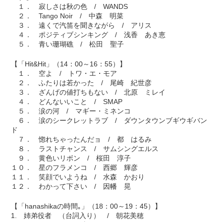
１． 寂しさは秋の色 / WANDS
２． Tango Noir / 中森 明菜
３． 遠くで汽笛を聞きながら / アリス
４． ポジティブシンキング / 浅香 あき恵
５． 青い珊瑚礁 / 松田 聖子
【「Hit&Hit」（14：00～16：55）】
１． 空よ / トワ・エ・モア
２． ふたりは若かった / 尾崎 紀世彦
３． ざんげの値打ちもない / 北原 ミレイ
４． どんないいこと / SMAP
５． 涙の河 / マギー・ミネンコ
６． 涙のシークレットラブ / ダウンタウンブギウギバン
ド
７． 惚れちゃったんだョ / 都 はるみ
８． ラストチャンス / サムシングエルス
９． 黄色いリボン / 桜田 淳子
１０． 星のフラメンコ / 西郷 輝彦
１１． 笑顔でいようね / 水森 かおり
１２． わかって下さい / 因幡 晃
【「hanashikaの時間｡」（18：00～19：45）】
1. 姉弟役者 （台詞入り） / 朝花美穂