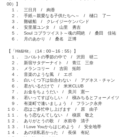
00）】
１． 三日月 / 絢香
２． 手紙～親愛なる子供たちへ～ / 樋口 了一
３． 難破船 / クレイジーケンバンド
４． 安里屋ユンタ / 山里 勇吉
５． Soul コブラツイスト～魂の悶絶 / 桑田 佳祐
６． 月のあかり / 桑名 正博
【「Hit&Hit」（14：00～16：55）】
１． コバルトの季節の中で / 沢田 研二
２． 新宿サタデーナイト / 青江 三奈
３． メランコリー / 吉田 拓郎
４． 音楽のような風 / エポ
５． 白いくつ下は似合わない / アグネス・チャン
６． 君がいるだけで / 米米CLUB
７． お金をちょうだい / 美川 憲一
８． 若いってすばらしい / 槇みちるとフォーメイツ
９． 有楽町で逢いましょう / フランク永井
１０． 恋はご多忙申し上げます / 原 由子
１１． もう恋なんてしない / 槇原 敬之
１２． ありがとうの歌 / 水前寺 清子
１３． I Love Youからはじめよう / 安全地帯
１４． あの頃私若かった / 長保 有紀