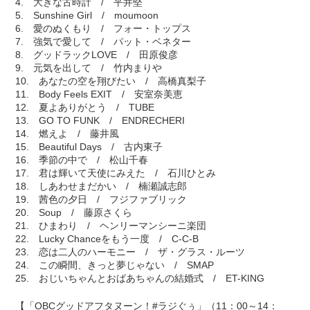
4. 大きな古時計 / 平井堅
5. Sunshine Girl / moumoon
6. 愛のぬくもり / フォー・トップス
7. 強気で愛して / パット・ベネター
8. グッドラックLOVE / 田原俊彦
9. 元気を出して / 竹内まりや
10. あなたの空を翔びたい / 高橋真梨子
11. Body Feels EXIT / 安室奈美恵
12. 夏よありがとう / TUBE
13. GO TO FUNK / ENDRECHERI
14. 燃えよ / 藤井風
15. Beautiful Days / 古内東子
16. 季節の中で / 松山千春
17. 君は輝いて天使にみえた / 石川ひとみ
18. しあわせまだかい / 楠瀬誠志郎
19. 茜色の夕日 / フジファブリック
20. Soup / 藤原さくら
21. ひまわり / ヘンリーマンシーニ楽団
22. Lucky Chanceをもう一度 / C-C-B
23. 恋は二人のハーモニー / ザ・グラス・ルーツ
24. この瞬間、きっと夢じゃない / SMAP
25. おじいちゃんとおばあちゃんの結婚式 / ET-KING
【「OBCグッドアフタヌーン！#ラジぐぅ」（11：00～14：