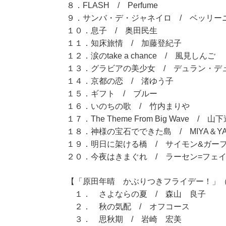
８．FLASH / Perfume
９．サンバ・デ・ジャネイロ / ベッリー
１０．息子 / 奥田民生
１１．知床旅情 / 加藤登紀子
１２．涙のtake a chance / 風見しんご
１３．グラビアの美少女 / デュラン・デ
１４．京都の恋 / 渚ゆう子
１５．ギフト / ブルー
１６．いのちの歌 / 竹内まりや
１７．The Theme From Big Wave / 山
１８．神様の宝石でできた島 / MIYA＆YA
１９．明日に架ける橋 / サイモン&ガー
２０．今夜はきまぐれ / ラーセン=フェ
【「原田年晴 かぶりつきフライデー！」（11
１． さよならの夏 / 森山 良子
２． 秋の気配 / オフコース
３． 思秋期 / 岩崎 宏美