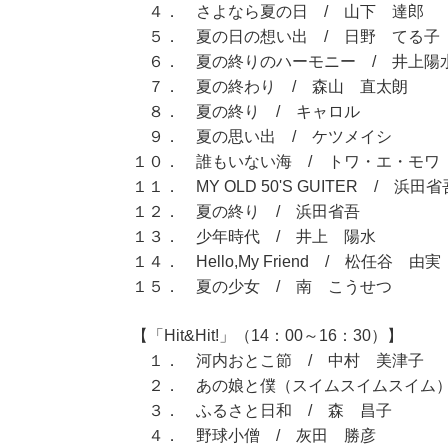
４． さよなら夏の日 / 山下 達郎
５． 夏の日の想い出 / 日野 てる子
６． 夏の終りのハーモニー / 井上陽
７． 夏の終わり / 森山 直太朗
８． 夏の終り / キャロル
９． 夏の思い出 / ケツメイシ
１０． 誰もいない海 / トワ・エ・モワ
１１． MY OLD 50'S GUITER / 浜田省
１２． 夏の終り / 浜田省吾
１３． 少年時代 / 井上 陽水
１４． Hello,My Friend / 松任谷 由実
１５． 夏の少女 / 南 こうせつ
【「Hit&Hit!」（14：00～16：30）】
１． 河内おとこ節 / 中村 美津子
２． あの娘と僕（スイムスイムスイム）
３． ふるさと日和 / 森 昌子
４． 野球小僧 / 灰田 勝彦