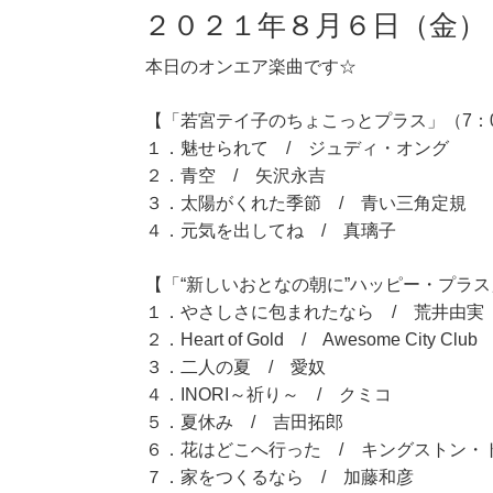
２０２１年８月６日（金）
本日のオンエア楽曲です☆
【「若宮テイ子のちょこっとプラス」（7：0
１．魅せられて / ジュディ・オング
２．青空 / 矢沢永吉
３．太陽がくれた季節 / 青い三角定規
４．元気を出してね / 真璃子
【「“新しいおとなの朝に”ハッピー・プラス」
１．やさしさに包まれたなら / 荒井由実
２．Heart of Gold / Awesome City Club
３．二人の夏 / 愛奴
４．INORI～祈り～ / クミコ
５．夏休み / 吉田拓郎
６．花はどこへ行った / キングストン・
７．家をつくるなら / 加藤和彦