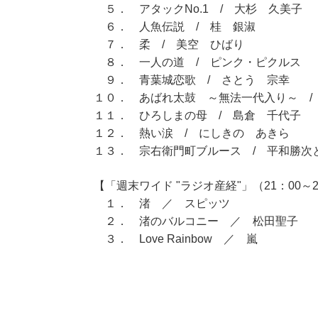
５． アタックNo.1 / 大杉 久美子
６． 人魚伝説 / 桂 銀淑
７． 柔 / 美空 ひばり
８． 一人の道 / ピンク・ピクルス
９． 青葉城恋歌 / さとう 宗幸
１０． あばれ太鼓 ～無法一代入り～ /
１１． ひろしまの母 / 島倉 千代子
１２． 熱い涙 / にしきの あきら
１３． 宗右衛門町ブルース / 平和勝次
【「週末ワイド "ラジオ産経"」（21：00～2
１． 渚 ／ スピッツ
２． 渚のバルコニー ／ 松田聖子
３． Love Rainbow ／ 嵐