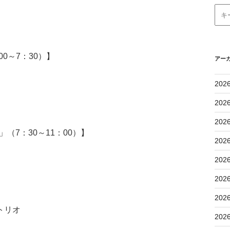
0～7：30）】
アー
202
202
202
（7：30～11：00）】
202
202
202
202
トリオ
202