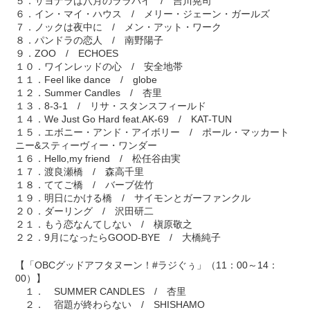
５．サヨナラは八月のララバイ / 吉川晃司
６．イン・マイ・ハウス / メリー・ジェーン・ガールズ
７．ノックは夜中に / メン・アット・ワーク
８．パンドラの恋人 / 南野陽子
９．ZOO / ECHOES
１０．ワインレッドの心 / 安全地帯
１１．Feel like dance / globe
１２．Summer Candles / 杏里
１３．8-3-1 / リサ・スタンスフィールド
１４．We Just Go Hard feat.AK-69 / KAT-TUN
１５．エボニー・アンド・アイボリー / ポール・マッカート
ニー&スティーヴィー・ワンダー
１６．Hello,my friend / 松任谷由実
１７．渡良瀬橋 / 森高千里
１８．ててご橋 / バーブ佐竹
１９．明日にかける橋 / サイモンとガーファンクル
２０．ダーリング / 沢田研二
２１．もう恋なんてしない / 槇原敬之
２２．9月になったらGOOD-BYE / 大橋純子
【「OBCグッドアフタヌーン！#ラジぐぅ」（11：00～14：
00）】
１． SUMMER CANDLES / 杏里
２． 宿題が終わらない / SHISHAMO