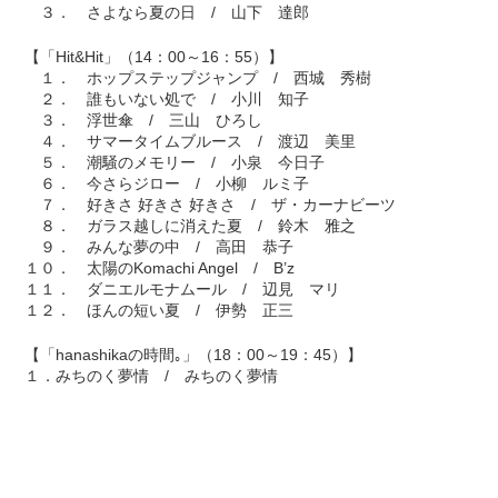
３． さよなら夏の日 / 山下 達郎
【「Hit&Hit」（14：00～16：55）】
１． ホップステップジャンプ / 西城 秀樹
２． 誰もいない処で / 小川 知子
３． 浮世傘 / 三山 ひろし
４． サマータイムブルース / 渡辺 美里
５． 潮騒のメモリー / 小泉 今日子
６． 今さらジロー / 小柳 ルミ子
７． 好きさ 好きさ 好きさ / ザ・カーナビーツ
８． ガラス越しに消えた夏 / 鈴木 雅之
９． みんな夢の中 / 高田 恭子
１０． 太陽のKomachi Angel / B’z
１１． ダニエルモナムール / 辺見 マリ
１２． ほんの短い夏 / 伊勢 正三
【「hanashikaの時間｡」（18：00～19：45）】
１．みちのく夢情 / みちのく夢情