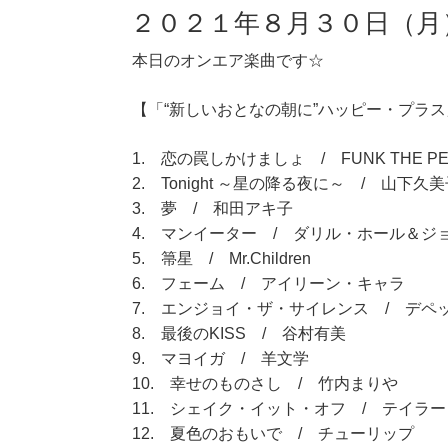
２０２１年８月３０日（月
本日のオンエア楽曲です☆
【「“新しいおとなの朝に”ハッピー・プラス」
1. 恋の罠しかけましょ / FUNK THE PE
2. Tonight ～星の降る夜に～ / 山下久
3. 夢 / 和田アキ子
4. マンイーター / ダリル・ホール＆ジ
5. 箒星 / Mr.Children
6. フェーム / アイリーン・キャラ
7. エンジョイ・ザ・サイレンス / デペ
8. 最後のKISS / 谷村有美
9. マヨイガ / 羊文学
10. 幸せのものさし / 竹内まりや
11. シェイク・イット・オフ / テイラ
12. 夏色のおもいで / チューリップ