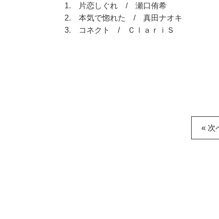
1. 片恋しぐれ / 瀬口侑希
2. 本気で惚れた / 真田ナオキ
3. コネクト / ＣｌａｒｉＳ
« 次