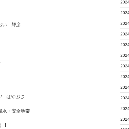
202
202
202
おい 輝彦
202
202
202
理
202
202
202
 / はやぶさ
202
202
陽水・安全地帯
202
5）】