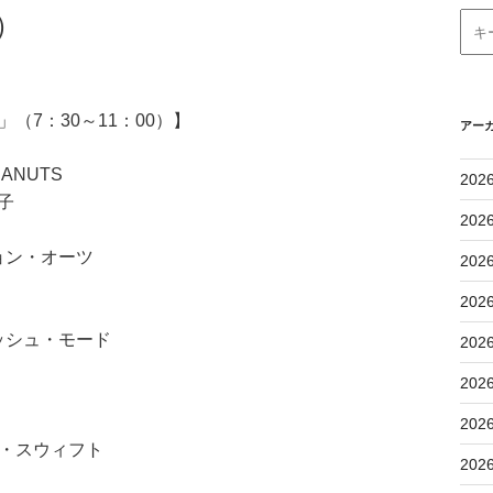
）
（7：30～11：00）】
アー
ANUTS
202
美子
202
ョン・オーツ
202
202
ッシュ・モード
202
202
202
ー・スウィフト
202