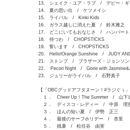
13. シェイク・ユア・ラブ / デビー・
14. 夏の思い出 / ケツメイシ
15. ライバル / Kinki Kids
16. ガラス越しに消えた夏 / 鈴木雅之
17. どこにいてもおなじさ / ハンバー
18. 待つわ / CHOPSTICKS
19. 誓います / CHOPSTICKS
20. Hello!Orange Sunshine / JUDY A
21. ストンプ / ブラザーズ・ジョンソン
22. Pecori Night / Gorie with Jasmine&
23. ジュリーがライバル / 石野真子
【「OBCグッドアフタヌーン！#ラジぐぅ」（
１． Cheer Up！The Summer / 山
２． ディスコ・レディー / 中原 理
３． ほんの短い夏 / 伊勢 正三
４． 最後のサーフホリデー / 杏里
５． 残暑 / 松任谷 由実