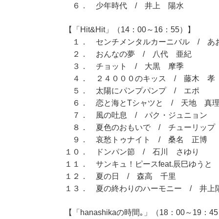
６． 少年時代 / 井上 陽水
【「Hit&Hit」（14：00～16：55）】
１． センチメンタルカーニバル / あ
２． おんなの夢 / 八代 亜紀
３． チョット / 大黒 摩季
４． ２４０００のキッス / 藤木 孝
５． 太陽にパンプパンプ / エポ
６． 恋と海とTシャツと / 天地 真
７． 風の吐息 / パク・ジュニョン
８． 夏色のおもいで / チューリップ
９． 哀愁トゥナイト / 桑名 正博
１０． ドンパン節 / 石川 さゆり
１１． サンキュ！ピースfeat.辰巳ゆうと
１２． 夏の日 / 森高 千里
１３． 夏の終わりのハーモニー / 井上
【「hanashikaの時間｡」（18：00～19：4