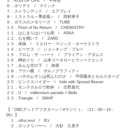
５．KISS OF LIFE / 平井堅
６．ホリデイ / マドンナ
７．ストランデッド / エアプレイ
８．ミストラル～季節風～ / 岡村孝子
９．ガラスのメモリーズ / TUBE
１０．Point of No Return / CHEMISTRY
１１．はじまりはいつも雨 / ASKA
１２．心を開いて / ZARD
１３．体操 / イエロー・マジック・オーケストラ
１４．ビーナス / ショッキング・ブルー
１５．フロム・ザ・ハート / ブライアン・アダムス
１６．岬めぐり / 山本コータローとウィークエンド
１７．みんな空の下 / 絢香
１８．アゲハ蝶 / ポルノグラフィティ
１９．ハチのムサシは死んだのさ / 平田隆夫とセルスターズ
２０．ピンクスパイダー / hide with Spread Beaver
２１．モンテカルロで乾杯 / 庄野真代
２２．U / millennium parade × Belle
２３．Triangle / SMAP
【「OBCグッドアフタヌーン！#ラジぐぅ」（11：00～14：
00）】
１．ultra soul / B'z
２．ロックリバーへ / 大杉 久美子