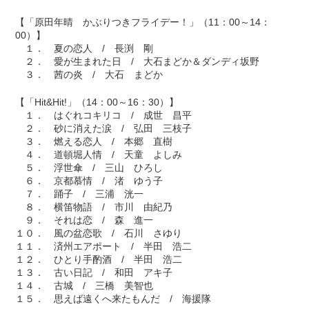
【「原田年晴 かぶりつきフライデー！」（11：00～14：
00）】
１． 夏の恋人 / 長渕 剛
２． 愛が生まれた日 / 大石まどか＆ダンディ坂野
３． 茜の炎 / 大石 まどか
【「Hit&Hit!」（14：00～16：30）】
１． はぐれコキリコ / 成世 昌平
２． 砂に消えた涙 / 弘田 三枝子
３． 燃える恋人 / 本郷 直樹
４． 道頓堀人情 / 天童 よしみ
５． 浮世傘 / 三山 ひろし
６． 京都慕情 / 渚 ゆう子
７． 踊子 / 三浦 洸一
８． 横笛物語 / 市川 由紀乃
９． それは恋 / 森 進一
１０． 風の盆恋歌 / 石川 さゆり
１１． 済州エアポート / 半田 浩二
１２． ひとり手酌酒 / 半田 浩二
１３． 古い日記 / 和田 アキ子
１４． 古城 / 三橋 美智也
１５． 思えば遠くへ来たもんだ / 海援隊