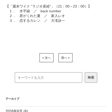
【「週末ワイド "ラジオ産経"」（21：00～23：00）】
１． 水平線 ／ back number
２． 君がくれた夏 ／ 家入レオ
３． 恋するカレン ／ 大滝詠一
« 次へ
前へ »
アーカイブ
2026年8月 (6)