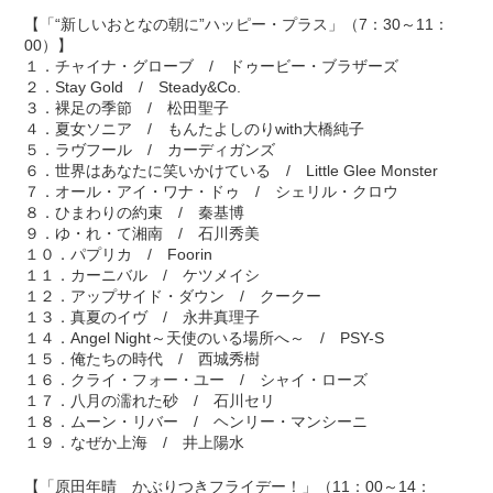
【「“新しいおとなの朝に”ハッピー・プラス」（7：30～11：
00）】
１．チャイナ・グローブ / ドゥービー・ブラザーズ
２．Stay Gold / Steady&Co.
３．裸足の季節 / 松田聖子
４．夏女ソニア / もんたよしのりwith大橋純子
５．ラヴフール / カーディガンズ
６．世界はあなたに笑いかけている / Little Glee Monster
７．オール・アイ・ワナ・ドゥ / シェリル・クロウ
８．ひまわりの約束 / 秦基博
９．ゆ・れ・て湘南 / 石川秀美
１０．パプリカ / Foorin
１１．カーニバル / ケツメイシ
１２．アップサイド・ダウン / クークー
１３．真夏のイヴ / 永井真理子
１４．Angel Night～天使のいる場所へ～ / PSY-S
１５．俺たちの時代 / 西城秀樹
１６．クライ・フォー・ユー / シャイ・ローズ
１７．八月の濡れた砂 / 石川セリ
１８．ムーン・リバー / ヘンリー・マンシーニ
１９．なぜか上海 / 井上陽水
【「原田年晴 かぶりつきフライデー！」（11：00～14：