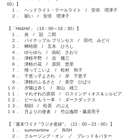
00）】
１． ヘッドライト・テールライト / 安倍 理津子
２． 願い / 安倍 理津子
【「Hit&Hit!」（14：00～16：30）】
１． 炎 / 冠 二郎
２． パイナップル プリンセス / 田代 みどり
３． 蝉時雨 / 五木 ひろし
４． ゆらゆら / 由紀 さおり
５． 津軽平野 / 吉 幾三
６． 津軽の花 / 原田 悠里
７． 帰ってこいよ / 松村 和子
８． 千恵っ子よされ / 岸 千恵子
９． 津軽のふるさと / 美空 ひばり
１０． 夕陽は赤く / 加山 雄三
１１． それぞれの原宿 / ロスインディオス＆シルビア
１２． ビールもう一本 / ダークダックス
１３． 朝顔 / 松原 のぶえ
１４． 月よりの使者 / 竹山逸郎・藤原亮子
【「週末ワイド "ラジオ産経"」（21：00～23：00）】
１． summertime ／ BiSH
２． クルージング・オン ／ ブレッド＆バター