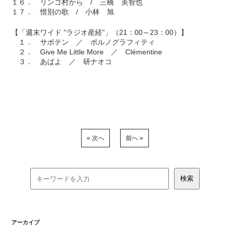
１６． リンゴ村から / 三橋 美智也
１７． 惜別の歌 / 小林 旭
【「週末ワイド "ラジオ産経"」（21：00～23：00）】
１． サボテン ／ ポルノグラフィティ
２． Give Me Little More ／ Clémentine
３． あばよ ／ 研ナオコ
« 次へ
前へ »
アーカイブ