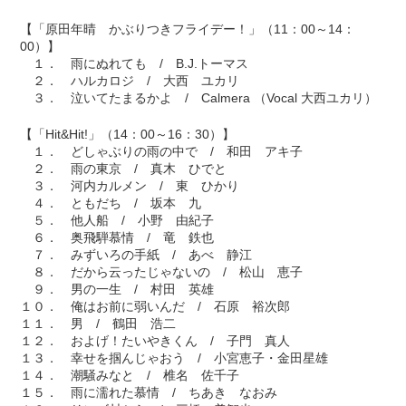
【「原田年晴 かぶりつきフライデー！」（11：00～14：
00）】
１． 雨にぬれても / B.J.トーマス
２． ハルカロジ / 大西 ユカリ
３． 泣いてたまるかよ / Calmera （Vocal 大西ユカリ）
【「Hit&Hit!」（14：00～16：30）】
１． どしゃぶりの雨の中で / 和田 アキ子
２． 雨の東京 / 真木 ひでと
３． 河内カルメン / 東 ひかり
４． ともだち / 坂本 九
５． 他人船 / 小野 由紀子
６． 奥飛騨慕情 / 竜 鉄也
７． みずいろの手紙 / あべ 静江
８． だから云ったじゃないの / 松山 恵子
９． 男の一生 / 村田 英雄
１０． 俺はお前に弱いんだ / 石原 裕次郎
１１． 男 / 鶴田 浩二
１２． およげ！たいやきくん / 子門 真人
１３． 幸せを掴んじゃおう / 小宮恵子・金田星雄
１４． 潮騒みなと / 椎名 佐千子
１５． 雨に濡れた慕情 / ちあき なおみ