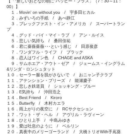
【「“新しいおとなの朝に”ハッピー・プラス」（7：30～11：
00）】
１．Movin' on without you / 宇多田ヒカル
２．みずいろの手紙 / あべ静江
３．ブレックファスト・イン・アメリカ / スーパートラン
プ
４．グッド・バイ・マイ・ラブ / アン・ルイス
５．悲しい気持ち / 桑田佳祐
６．君に薔薇薔薇･･･という感じ / 田原俊彦
７．ワンダフル・ライフ / ブラック
８．恋人はワイン色 / CHAGE and ASKA
９．サムホエア・アウト・ゼア / ジェームス・イングラム
&リンダ・ロンシュタット
１０．セーラー服を脱がさないで / おニャン子クラブ
１１．アテンション・プリーズ / 能瀬慶子
１２．悲しき鉄道員 / ショッキング・ブルー
１３．E気持ち / 沖田浩之
１４．Best Friend / Kiroro
１５．Butterfly / 木村カエラ
１６．雨上がりの夜空に / RCサクセション
１７．ワット・ザ・ヘル / アヴリル・ラヴィーン
１８．ひとり上手 / 中島みゆき
１９．愛は吐息のように / ベルリン
２０．真夜中のメリーゴーランド / 大橋トリオWith手嶌葵