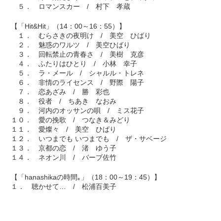
５． ロマンスカー / 村下 孝蔵
【「Hit&Hit」（14：00～16：55）】
１． むらさきの夜明け / 美空 ひばり
２． 魅惑のワルツ / 美空ひばり
３． 回転禁止の青春さ / 美樹 克彦
４． ふたりはひとり / 小林 幸子
５． ラ・メール / シャルル・トレネ
６． 非情のライセンス / 野際 陽子
７． 恋あざみ / 勝 彩也
８． 役者 / ちあき なおみ
９． 河内のオッサンの唄 / ミス花子
１０． 愛の挽歌 / つなき＆みどり
１１． 愛燦々 / 美空 ひばり
１２． いつまでも いつまでも / ザ・サベージ
１３． 京都の恋 / 渚 ゆう子
１４． ネオン川 / バーブ佐竹
【「hanashikaの時間｡」（18：00～19：45）】
１． 聴かせて… / 松浦百美子