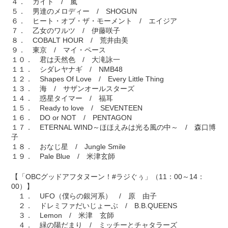
４． カイト / 嵐
５． 男達のメロディー / SHOGUN
６． ヒート・オブ・ザ・モーメント / エイジア
７． 乙女のワルツ / 伊藤咲子
８． COBALT HOUR / 荒井由美
９． 東京 / マイ・ペース
１０． 君は天然色 / 大滝詠一
１１． シダレヤナギ / NMB48
１２． Shapes Of Love / Every Little Thing
１３． 海 / サザンオールスターズ
１４． 惑星タイマー / 福耳
１５． Ready to love / SEVENTEEN
１６． DO or NOT / PENTAGON
１７． ETERNAL WIND～ほほえみは光る風の中～ / 森口博
子
１８． おなじ星 / Jungle Smile
１９． Pale Blue / 米津玄師
【「OBCグッドアフタヌーン！#ラジぐぅ」（11：00～14：
00）】
１． UFO（僕らの銀河系） / 原 由子
２． ドレミファだいじょーぶ / B.B.QUEENS
３． Lemon / 米津 玄師
４． 緑の陽だまり / ミッチーとチャタラーズ