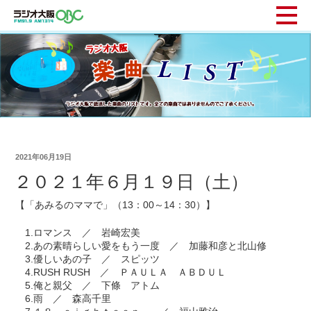
2021年06月19日
２０２１年６月１９日（土）
【「あみるのママで」（13：00～14：30）】
1.ロマンス ／ 岩崎宏美
2.あの素晴らしい愛をもう一度 ／ 加藤和彦と北山修
3.優しいあの子 ／ スピッツ
4.RUSH RUSH ／ ＰＡＵＬＡ ＡＢＤＵＬ
5.俺と親父 ／ 下條 アトム
6.雨 ／ 森高千里