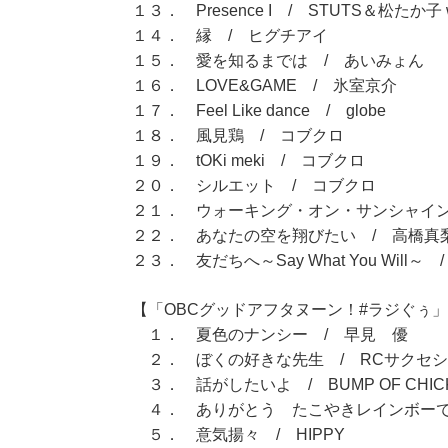
１３． Presence I / STUTS＆松たか子 wi
１４． 縁 / ヒグチアイ
１５． 愛を知るまでは / あいみょん
１６． LOVE&GAME / 氷室京介
１７． Feel Like dance / globe
１８． 風見鶏 / コブクロ
１９． tOKi meki / コブクロ
２０． シルエット / コブクロ
２１． ウォーキング・オン・サンシャイン
２２． あなたの空を翔びたい / 高橋真
２３． 友だちへ～Say What You Will～ 
【「OBCグッドアフタヌーン！#ラジぐぅ」（
１． 夏色のナンシー / 早見 優
２． ぼくの好きな先生 / RCサクセ
３． 話がしたいよ / BUMP OF CHIC
４． ありがとう たこやきレインボーで
５． 意気揚々 / HIPPY