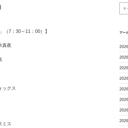
）
（7：30～11：00）】
アー
本真夜
202
202
美
202
202
ォックス
202
202
202
202
スミス