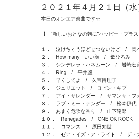
２０２１年４月２１日（水
本日のオンエア楽曲です☆
【「“新しいおとなの朝に”ハッピー・プラス」
１． 泣けちゃうほどせつないけど / 岡
２． How many いい顔 / 郷ひろみ
３． シンデレラ・ハネムーン / 岩崎宏
４． Ring / 平井堅
５． 早くしてよ / 久宝留理子
６． ジュリエット / ロビン・ギブ
７． アイ・サレンダー / サマンサ・フ
８． ラブ・ミー・テンダー / 松本伊代
９． あまく危険な香り / 山下達郎
１０． Renegades / ONE OK ROCK
１１． ロマンス / 原田知世
１２． ゼア・イズ・ア・ライト / ザ・