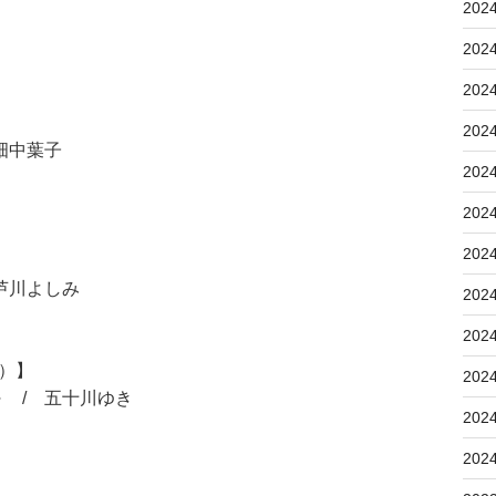
202
202
202
202
畑中葉子
202
202
202
芦川よしみ
202
202
5）】
202
 / 五十川ゆき
202
202