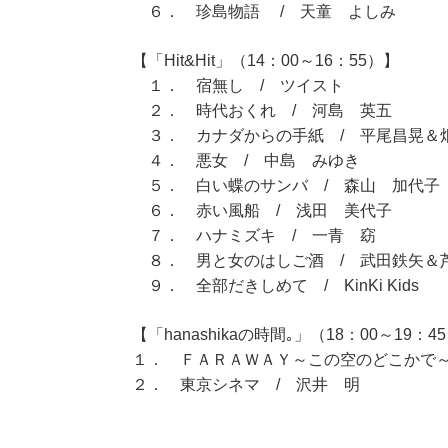
６． 珍島物語 / 天童 よしみ
【「Hit&Hit」（14：00～16：55）】
１． 宿無し / ツイスト
２． 時代おくれ / 河島 英五
３． カナダからの手紙 / 平尾昌晃＆
４． 悪女 / 中島 みゆき
５． 白い蝶のサンバ / 森山 加代子
６． 赤い風船 / 浅田 美代子
７． ハナミズキ / 一青 窈
８． 男と女のはしご酒 / 武田鉄矢＆
９． 全部だきしめて / KinKi Kids
【「hanashikaの時間｡」（18：00～19：4
１． ＦＡＲＡＷＡＹ～この空のどこかで～
２． 東京シネマ / 沢井 明