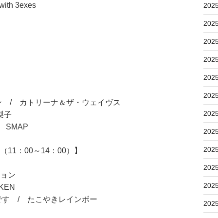
th 3exes
202
202
202
202
202
202
 / カトリーナ＆ザ・ウェイヴス
202
梨子
/ SMAP
202
202
11：00～14：00）】
202
ション
202
KEN
す / たこやきレインボー
202