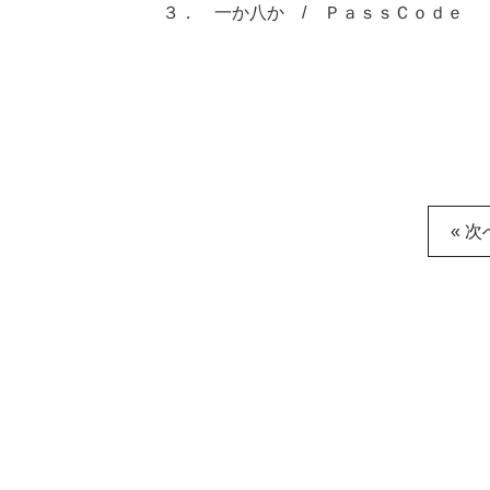
３． 一か八か / ＰａｓｓＣｏｄｅ
« 次