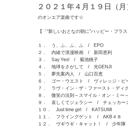
２０２１年４月１９日（月
のオンエア楽曲です☆
【「“新しいおとなの朝に”ハッピー・プラス」
１． う、ふ、ふ、ふ / EPO
２． 内緒で浪漫映画 / 新田恵利
３． Say Yes! / 菊池桃子
４． 地球をさがして / 光GENJI
５． 夢先案内人 / 山口百恵
６． ゴー・ウエスト / ヴィレッジ・ピ
７． ラヴ・イン・ザ・ファースト・ディグ
８． 微笑の法則～スマイル・オン・ミー～
９． 哀しくてジェラシー / チェッカー
１０． Just time girl / KATSUMI
１１． フライングゲット / AKB４８
１２． ヴギウギ・キャット！ / 少年隊