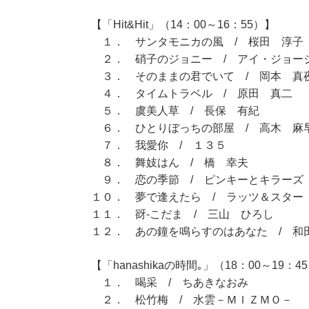
【「Hit&Hit」（14：00～16：55）】
１． サンタモニカの風 / 桜田 淳子
２． 硝子のジョニー / アイ・ジョー
３． そのままの君でいて / 岡本 真
４． タイムトラベル / 原田 真二
５． 虞美人草 / 長保 有紀
６． ひとりぼっちの部屋 / 高木 麻
７． 我愛你 / １３５
８． 舞妓はん / 橋 幸夫
９． 恋の季節 / ピンキーとキラーズ
１０． 夢で逢えたら / ラッツ＆スター
１１． 谺-こだま / 三山 ひろし
１２． あの鐘を鳴らすのはあなた / 和
【「hanashikaの時間｡」（18：00～19：4
１． 喝采 / ちあきなおみ
２． 松竹梅 / 水雲－ＭＩＺＭＯ－