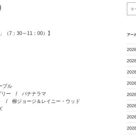
）
（7：30～11：00）】
アー
202
202
202
202
ープル
リー / バナナラマ
202
 / 柳ジョージ＆レイニー・ウッド
202
ズ
202
202