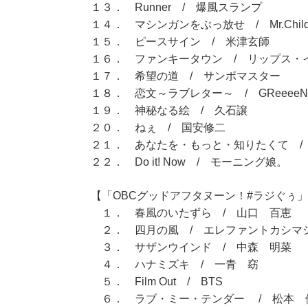
１３． Runner / 爆風スランプ
１４． マシンガンをぶっ放せ / Mr.Child
１５． ピースサイン / 米津玄師
１６． ファンキータウン / リップス・
１７． 希望の道 / サンボマスター
１８． 恋文～ラブレター～ / GReeeeN
１９． 神秘なる絵 / 久石譲
２０． ねぇ / 国安修二
２１． あなたを・もっと・知りたくて /
２２． Do it! Now / モーニング娘。
【「OBCグッドアフタヌーン！#ラジぐぅ」（
１． 春風のいたずら / 山口 百恵
２． 四月の風 / エレファントカシマ
３． サザンウインド / 中森 明菜
４． ハナミズキ / 一青 窈
５． Film Out / BTS
６． ラブ・ミー・テンダー / 松本 