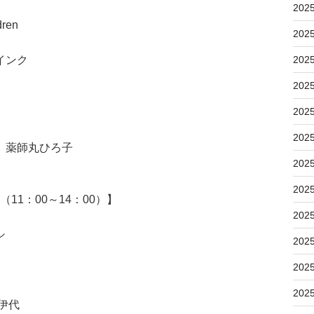
202
ren
202
インク
202
202
202
202
 薬師丸ひろ子
202
202
11：00～14：00）】
202
シ
202
202
202
伊代