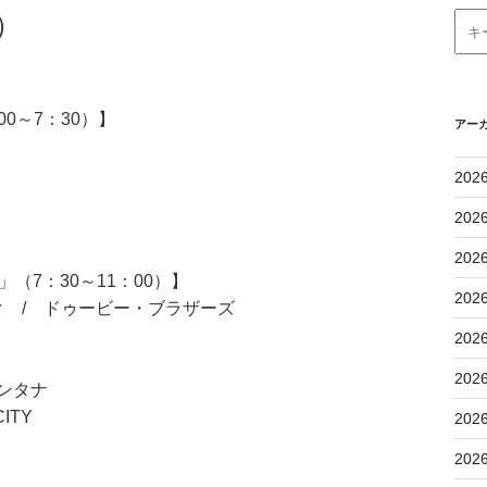
）
0～7：30）】
アー
202
202
202
（7：30～11：00）】
202
 / ドゥービー・ブラザーズ
202
202
サンタナ
ITY
202
202