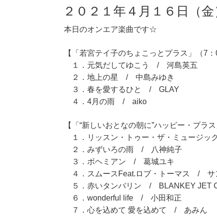
２０２１年４月１６日（金
本日のオンエア楽曲です☆
【「若宮テイ子のちょこっとプラス」（7：0
１．元気だしてゆこう / 河島英五
２．地上の星 / 中島みゆき
３．春を愛するひと / GLAY
４．4月の雨 / aiko
【「“新しいおとなの朝に”ハッピー・プラス」
１．リッスン・トゥー・ザ・ミュージック
２．みずいろの雨 / 八神純子
３．ボヘミアン / 葛城ユキ
４．スムースFeat.ロブ・トーマス / 
５．赤いタンバリン / BLANKEY JET C
６．wonderful life / 小田和正
７．心を込めて 愛を込めて / あみん