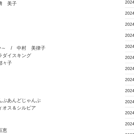
202
﨑 美子
202
202
202
202
～ / 中村 美律子
ラダイスキング
202
都々子
202
202
202
んぷあんどじゃんぷ
202
ィオス＆シルビア
202
202
百恵