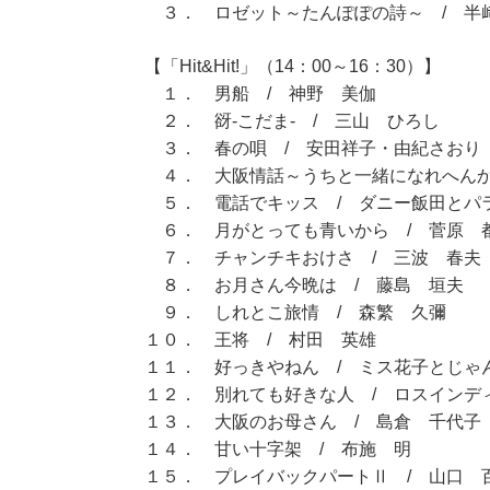
３． ロゼット～たんぽぽの詩～ / 半
【「Hit&Hit!」（14：00～16：30）】
１． 男船 / 神野 美伽
２． 谺-こだま- / 三山 ひろし
３． 春の唄 / 安田祥子・由紀さおり
４． 大阪情話～うちと一緒になれへんか
５． 電話でキッス / ダニー飯田とパ
６． 月がとっても青いから / 菅原 
７． チャンチキおけさ / 三波 春夫
８． お月さん今晩は / 藤島 垣夫
９． しれとこ旅情 / 森繁 久彌
１０． 王将 / 村田 英雄
１１． 好っきやねん / ミス花子とじゃ
１２． 別れても好きな人 / ロスインデ
１３． 大阪のお母さん / 島倉 千代子
１４． 甘い十字架 / 布施 明
１５． プレイバックパートⅡ / 山口 