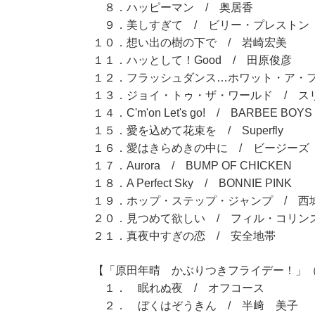
８．ハッピーマン / 奥居香
９．美しすぎて / ビリー・プレストン
１０．想い出の樹の下で / 岩崎宏美
１１．ハッとして！Good / 田原俊彦
１２．フラッシュダンス…ホワット・ア・フ
１３．ジョイ・トゥ・ザ・ワールド / ス
１４．C'm'on Let's go! / BARBEE BOYS
１５．愛を込めて花束を / Superfly
１６．愛はきらめきの中に / ビージーズ
１７．Aurora / BUMP OF CHICKEN
１８．A Perfect Sky / BONNIE PINK
１９．ホップ・ステップ・ジャンプ / 西
２０．見つめて欲しい / フィル・コリン
２１．真夜中すぎの恋 / 安全地帯
【「原田年晴 かぶりつきフライデー！」（11
１． 眠れぬ夜 / オフコース
２． ぼくはぞうきん / 半﨑 美子