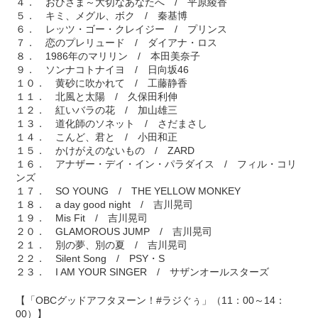
４． おひさま～大切なあなたへ / 平原綾香
５． キミ、メグル、ボク / 秦基博
６． レッツ・ゴー・クレイジー / プリンス
７． 恋のプレリュード / ダイアナ・ロス
８． 1986年のマリリン / 本田美奈子
９． ソンナコトナイヨ / 日向坂46
１０． 黄砂に吹かれて / 工藤静香
１１． 北風と太陽 / 久保田利伸
１２． 紅いバラの花 / 加山雄三
１３． 道化師のソネット / さだまさし
１４． こんど、君と / 小田和正
１５． かけがえのないもの / ZARD
１６． アナザー・デイ・イン・パラダイス / フィル・コリ
ンズ
１７． SO YOUNG / THE YELLOW MONKEY
１８． a day good night / 吉川晃司
１９． Mis Fit / 吉川晃司
２０． GLAMOROUS JUMP / 吉川晃司
２１． 別の夢、別の夏 / 吉川晃司
２２． Silent Song / PSY・S
２３． I AM YOUR SINGER / サザンオールスターズ
【「OBCグッドアフタヌーン！#ラジぐぅ」（11：00～14：
00）】