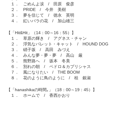
１． ごめんよ涙 / 田原 俊彦
２． PRIDE / 今井 美樹
３． 夢を信じて / 徳永 英明
４． 紅いバラの花 / 加山雄三
【「Hit&Hit」（14：00～16：55）】
１． 草原の輝き / アグネス・チャン
２． 浮気なパレット・キャット / HOUND DOG
３． 硝子坂 / 高田 みづえ
４． みんな夢・夢・夢 / 高山 厳
５． 熊野路へ / 坂本 冬美
６． 別れの朝 / ペドロ＆カプリシャス
７． 風になりたい / THE BOOM
８． 花のように鳥のように / 桂 銀淑
【「hanashikaの時間｡」（18：00～19：45）】
１． ホームで / 香西かおり