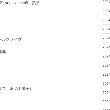
202
 ver. / 半崎 美子
202
202
202
202
ールファイブ
202
逸郎
202
202
202
202
リフ：浪花千栄子）
202
202