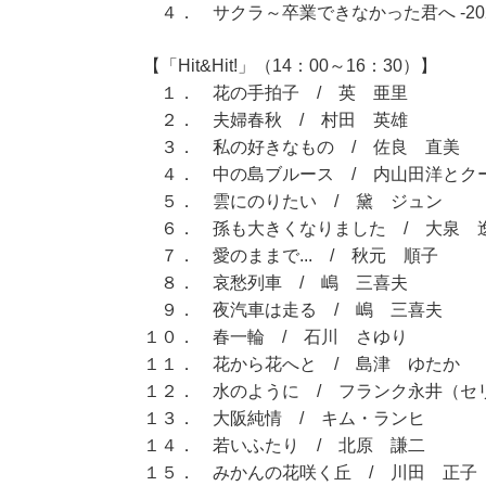
４． サクラ～卒業できなかった君へ -2021
【「Hit&Hit!」（14：00～16：30）】
１． 花の手拍子 / 英 亜里
２． 夫婦春秋 / 村田 英雄
３． 私の好きなもの / 佐良 直美
４． 中の島ブルース / 内山田洋とク
５． 雲にのりたい / 黛 ジュン
６． 孫も大きくなりました / 大泉 
７． 愛のままで... / 秋元 順子
８． 哀愁列車 / 嶋 三喜夫
９． 夜汽車は走る / 嶋 三喜夫
１０． 春一輪 / 石川 さゆり
１１． 花から花へと / 島津 ゆたか
１２． 水のように / フランク永井（セ
１３． 大阪純情 / キム・ランヒ
１４． 若いふたり / 北原 謙二
１５． みかんの花咲く丘 / 川田 正子