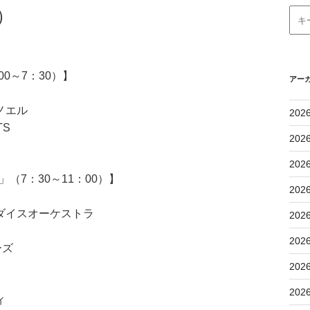
）
0～7：30）】
アー
ノエル
202
TS
202
202
（7：30～11：00）】
202
ダイスオーケストラ
202
202
ーズ
202
202
ィ