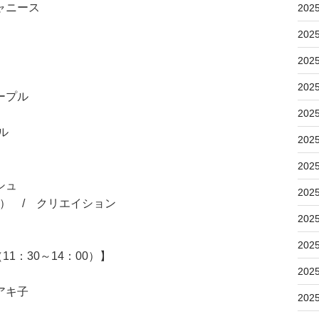
ャニース
202
202
202
202
ープル
202
ル
202
202
シュ
202
sion） / クリエイション
202
202
：30～14：00）】
202
アキ子
202