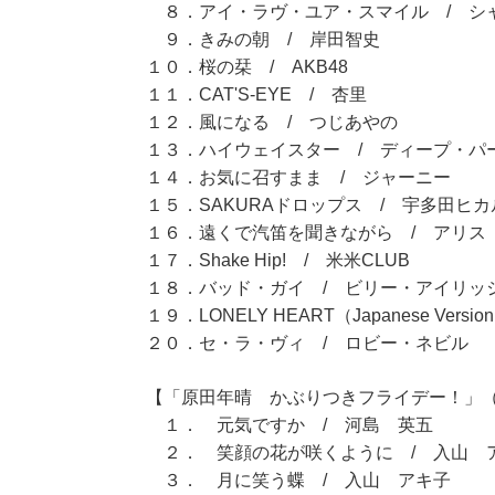
８．アイ・ラヴ・ユア・スマイル / シ
９．きみの朝 / 岸田智史
１０．桜の栞 / AKB48
１１．CAT'S-EYE / 杏里
１２．風になる / つじあやの
１３．ハイウェイスター / ディープ・パ
１４．お気に召すまま / ジャーニー
１５．SAKURAドロップス / 宇多田ヒカ
１６．遠くで汽笛を聞きながら / アリス
１７．Shake Hip! / 米米CLUB
１８．バッド・ガイ / ビリー・アイリッ
１９．LONELY HEART（Japanese Ver
２０．セ・ラ・ヴィ / ロビー・ネビル
【「原田年晴 かぶりつきフライデー！」（11
１． 元気ですか / 河島 英五
２． 笑顔の花が咲くように / 入山 
３． 月に笑う蝶 / 入山 アキ子