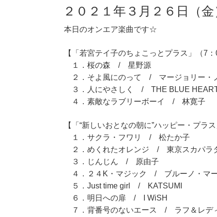
２０２１年３月２６日（金
本日のオンエア楽曲です☆
【「若宮テイ子のちょこっとプラス」（7：0
１．桜の森 / 星野源
２．そよ風にのって / マージョリー・
３．人にやさしく / THE BLUE HEAR
４．素敵なラブリーボーイ / 林寛子
【「“新しいおとなの朝に”ハッピー・プラス」
１．サクラ・フワリ / 松たか子
２．めくれたオレンジ / 東京スカパラ
３．じんじん / 原由子
４．２４K・マジック / ブルーノ・マ
５．Just time girl / KATSUMI
６．明日への扉 / I WiSH
７．背番号のないエース / ラフ＆レデ