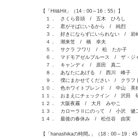
【「Hit&Hit」（14：00～16：55）】
１． さくら音頭 / 五木 ひろし
２． 君がそばにいるから / 純烈
３． 好きにならずにいられない / 岩
４． 潮来笠 / 橋 幸夫
５． サクラ フワリ / 松 たか子
６． マドモアゼルブルース / ザ・ジ
７． キャンディ / 原田 真二
８． あなたにあげる / 西川 峰子
９． 僕にまかせてください / クラフ
１０． 色ホワイトブレンド / 中山 美
１１． おまえにチェックイン / 沢田 
１２． 大阪夜霧 / 大月 みやこ
１３． カローラⅡにのって / 小沢 健
１４． 最後の春休み / 松任谷 由実
【「hanashikaの時間｡」（18：00～19：4