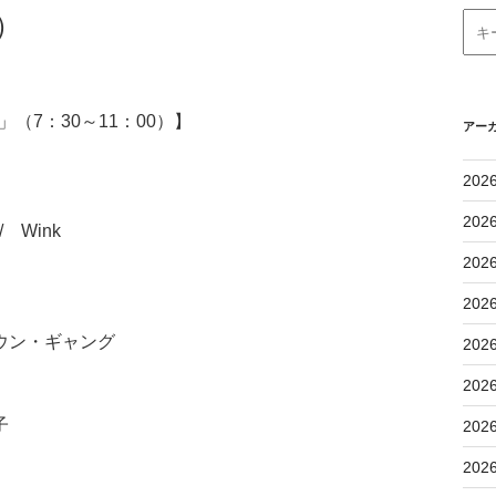
）
（7：30～11：00）】
アー
202
202
 Wink
202
202
ウン・ギャング
202
202
子
202
202