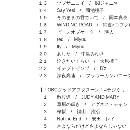
１３． ツブサニコイ / 関ジャニ∞
１４． Say Yes! / 菊池桃子
１５． そのままの君でいて / 岡本真夜
１６． WINDING ROAD / 絢香×コブク
１７． ピースオブケーク / 瑛人
１８． red / Miyuu
１９． fly / Miyuu
２０． あした / 中島みゆき
２１． 泣きたいくらい / 大原櫻子
２２． イチブトゼンブ / B'z
２３． 深夜高速 / フラワーカンパニー
【「OBCグッドアフタヌーン！#ラジぐぅ」（
１． 散歩道 / JUDY AND MARY
２． 草原の輝き / アグネス・チャン
３． 桜坂 / 福山 雅治
４． Not the End / 安田 レイ
５． さよならだけどさよならじゃない /