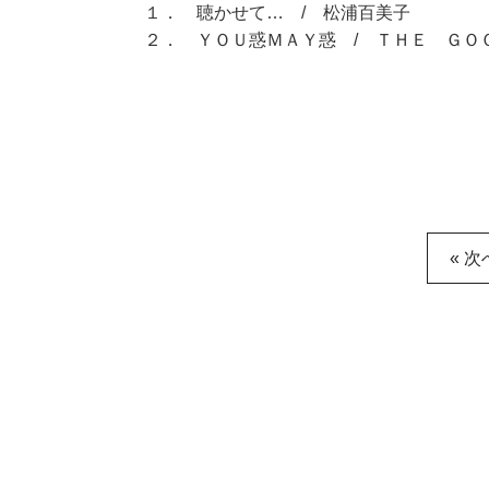
１． 聴かせて… / 松浦百美子
２． ＹＯＵ惑ＭＡＹ惑 / ＴＨＥ ＧＯ
« 次