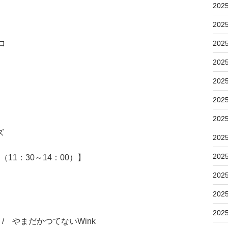
202
202
ロ
202
202
202
202
202
ズ
202
202
11：30～14：00）】
202
202
202
 やまだかつてないWink