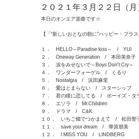
２０２１年３月２２日（月
本日のオンエア楽曲です☆
【「“新しいおとなの朝に”ハッピー・プラス」
１． HELLO～Paradise kiss～ / YUI
２． Oneway Generation / 本田美奈子
３． 涙をみせないで～Boys Don’t Cry～ /
４． ワンダーフォーゲル / くるり
５． Nostalgia / 浜田麻里
６． 愛はとまらない / スターシップ
７． 君の瞳に恋してる / ボーイズ・タ
８． エソラ / Mr.Children
９． ドラマ / C&K
１０． いちご畑でつかまえて / 松田聖
１１． save your dream / 華原朋美
１２． I MISS YOU / LINDBERG