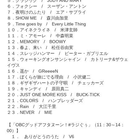
５．クラシック / JUDY AND MARY
６．フォクシー / スーザン・アントン
７．夜明けのふたり / エア・サプライ
８．SHOW ME / 森川由加里
９．Time goes by / Every Little Thing
１０．アイネクライネ / 米津玄師
１１．ミ・アモーレ / 中森明菜
１２．MEMORY / BOOWY
１３．春よ、来い / 松任谷由実
１４．スレッジハンマー / ピーター・ガブリエル
１５．ウォーキングオンサンシャイン / カトリーナ&ザウェ
イヴス
１６．遥か / GReeeeN
１７．ぼくらが旅にでる理由 / 小沢健二
１８．ギザギザハートの子守唄 / チェッカーズ
１９．キャンディ / 原田真二
２０．JUST ONE MORE KISS / BUCK-TICK
２１．COLORS / ハンブレッダーズ
２２．Rain / 大江千里
２３．NEVER / MIE
【「OBCグッドアフタヌーン！#ラジぐぅ」（11：30～14：
00）】
１． ありがとうのうた / V6