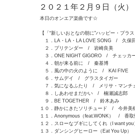
２０２１年２月９日（火）
本日のオンエア楽曲です☆
【「“新しいおとなの朝に”ハッピー・プラス」
１．LA・LA・LA LOVE SONG / 久
２．プリテンダー / 岩崎良美
３．ONE NIGHT GIGORO / チェッカ
４．朝が来る前に / 秦基博
５．風の中の火のように / KAI FIVE
６．サムデイ / グラスタイガー
７．気になるふたり / メリサ・マンチ
８．しあわせまだかい / 楠瀬誠志郎
９．BE TOGETHER / 鈴木あみ
１０．静かにきたソリチュード / 今井美
１１．Anonymous（feat.WONK） / 香
１２．スローなブギにしてくれ（I want yo
１３．ダンシングヒーロー（Eat You Up）