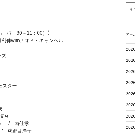
（7：30～11：00）】
アー
保田利伸withナオミ・キャンベル
202
ーズ
202
202
202
ェスター
202
202
樹
取慎吾
202
u） / 南佳孝
202
 / 荻野目洋子