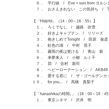
６． 平行線 / Eve × suis from ヨルシ
７． おさえきれない この気持ち / T-
【「Hit&Hit」（14：00～16：55）】
１． ろくでなし / 越路 吹雪
２． 好きよキャプテン / リリーズ
３． 抱きしめてTonight / 田原 俊彦
４． 虹色の湖 / 中村 晃子
５． 霧雨の夜は更ける / 青山 新
６． 来夢来人 / 小柳 ルミ子
７． 昴 / 谷村 新司
８． ヘビーローテーション / AKB48
９． 愛する君に / ザ・ゴールデンカ
１０． for you... / 髙橋 真梨子
【「hanashikaの時間｡」（18：00～19：4
１． 東京シネマ / 沢井 明