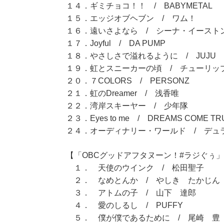
１４．ギミチョコ！！ / BABYMETAL
１５．エッジオブヘブン / ワム！
１６．遠いさよなら / シーナ・イースト
１７．Joyful / DA PUMP
１８．やさしさで溢れるように / JUJU
１９．虹とスニーカーの頃 / チューリッ
２０．７COLORS / PERSONZ
２１．虹のDreamer / 浅香唯
２２．湾岸スキーヤー / 少年隊
２３．Eyes to me / DREAMS COME TR
２４．オーディナリー・ワールド / デュ
【「OBCグッドアフタヌーン！#ラジぐぅ」（
１． 天使のウインク / 松田聖子
２． なめとんか / やしき たかじん
３． アトムの子 / 山下 達郎
４． 愛のしるし / PUFFY
５． 僕が僕であるために / 尾崎 豊