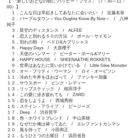
【「“新しいおとなの朝に”ハッピー・プラス」（7：30～11：
00）】
１．こんな日は早起きしてあなたに会いたい / 近藤名奈
２．パープルタウン～You Oughta Know By Now～ / 八神
純子
３．星空のディスタンス / ALFEE
４．恋人と別れる５０の方法 / ポール・サイモン
５．別れの朝 / ペドロ&カプリシャス
６．Happy Days / 大原櫻子
７．天使のハンマー / ピーター・ポール&マリー
８．HAPPY HOUSE / SHEENA&THE ROKKETS
９．世界はあなたに笑いかけている / Little Glee Monster
１０．オー・プリティ・ウーマン / ロイ・オービソン
１１．冷めた牛丼をほおばって / ファンキー加藤
１２．サウスポー / ピンク・レディー
１３．リップスティック / 桜田淳子
１４．この愛に泳ぎ疲れても / ZARD
１５．恋をしようよ / 西城秀樹
１６．ステイン・アライブ / ビージーズ
１７．Deep / 渋谷哲平
１８．色・ホワイトブレンド / 中山美穂
１９．なぜだか俺は祷ってゐた / エレファントカシマシ
２０．風を待って / 小田和正
２１．もうひとつの土曜日 / 浜田省吾