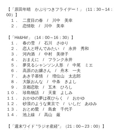
【「原田年晴 かぶりつきフライデー！」（11：30～14：
00）】
１． 二度目の春 / 川中 美幸
２． 恋情歌 / 川中 美幸
【「Hit&Hit!」（14：00～16：30）】
１． 春の雪 / 石川 さゆり
２． 恋人と呼んでみたい / 永井 秀和
３． 河内酒 / 中村 美律子
４． おまえに / フランク永井
５． 夢見るシャンソン人形 / 中尾 ミエ
６． 高原のお嬢さん / 舟木 一夫
７． あき子慕情 / 増位山 太志郎
８． 大阪おんな / 中条 きよし
９． 京都恋歌 / 五木 ひろし
１０． 珍島物語 / 天童 よしみ
１１． おかゆの夢は夜ひらく / おかゆ
１２． 砂漠のような東京で / いしだ あゆみ
１３． おとめ鶯 / 島倉 千代子
１４． 池上線 / 高山 厳
【「週末ワイド "ラジオ産経"」（21：00～23：00）】